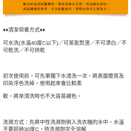
♦♦清潔保養方式♦♦
可水洗(水溫40度C以下)／可蒸氣熨燙／不可漂白／不
可乾洗／不可烘乾
初次使用前，可先單獨下水清洗一次，將表面漿質及
印染浮色洗掉，使用起來會比較柔
軟，將來清洗時也不大容易褪色。
洗滌方式：先將中性洗滌劑倒入洗衣機的水中，水溫
不要超過30度C，待洗滌劑完全溶解