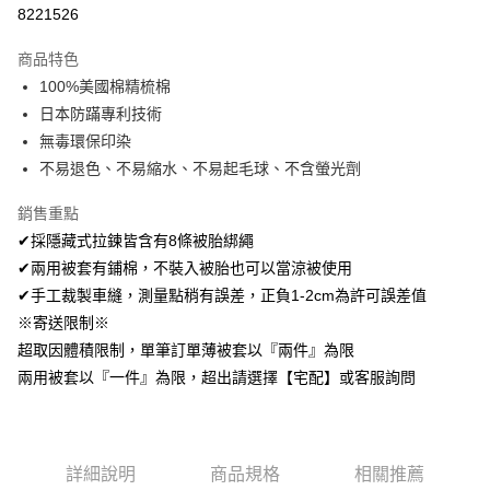
超商取貨付款
8221526
LINE Pay
商品特色
Apple Pay
100%美國棉精梳棉
日本防蹣專利技術
悠遊付
無毒環保印染
Google Pay
不易退色、不易縮水、不易起毛球、不含螢光劑
AFTEE先享後付
銷售重點
相關說明
✔採隱藏式拉鍊皆含有8條被胎綁繩
【關於「AFTEE先享後付」】
✔兩用被套有鋪棉，不裝入被胎也可以當涼被使用
ATM付款
AFTEE先享後付是「在收到商品之後才付款」的支付方式。 讓您購物簡單
便利好安心！
✔手工裁製車縫，測量點稍有誤差，正負1-2cm為許可誤差值
１．簡單：不需註冊會員、不需綁卡、不需儲值。
※寄送限制※
運送方式
２．便利：只要手機號碼，簡訊認證，即可結帳。
超取因體積限制，單筆訂單薄被套以『兩件』為限
３．安心：先確認商品／服務後，再付款。
全家取貨付款
兩用被套以『一件』為限，超出請選擇【宅配】或客服詢問
免運費
【「AFTEE先享後付」結帳流程】
１．於結帳方式選擇「AFTEE先享後付」後，將跳轉至「AFTEE先享後付」
付款後全家取貨
結帳頁面，進行簡訊認證並確認金額後，即可完成結帳。
２．訂單成立數日內，您將收到繳費通知簡訊。
免運費
３．收到繳費通知簡訊後14天內，點擊此簡訊中的連結，可透過四大超商／
詳細說明
商品規格
相關推薦