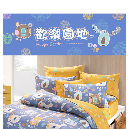
ATM／網路銀行／等多元方式進行付款，方視為交易完成。
7-11取貨付款
※ 請注意：結帳手續完成當下不需立刻繳費，但若您需要取消訂單，請聯絡
每筆NT$60，滿NT$499(含以上)免運費
購買商品的店家。未經商家同意取消之訂單仍視為有效，需透過AFTEE先享
後付繳納相關費用。
付款後7-11取貨
※ 交易是否成功請以「AFTEE先享後付 」之結帳頁面顯示為準，若有關於
是否繳費成功／繳費後需取消欲退款等相關疑問，請聯繫「AFTEE先享後付
每筆NT$60，滿NT$499(含以上)免運費
客戶支援中心」
https://netprotections.freshdesk.com/support/home
宅配
【注意事項】
１．透過由恩沛科技股份有限公司提供之「AFTEE先享後付」服務完成之交
每筆NT$100，滿NT$499(含以上)免運費
易，需依本服務之必要範圍內提供個人資料，並將交易相關給付款項請求債
權轉讓予恩沛科技股份有限公司。
離島宅配
２．關於個人資料處理事宜，請瀏覽以下網址：
每筆NT$100，滿NT$499(含以上)免運費
https://aftee.tw/terms/#terms3
３．未成年的使用者請事先徵得法定代理人或監護人之同意方可使用
「AFTEE先享後付」，若未經同意申辦者引起之損失，本公司不負相關責
任。
４．使用「AFTEE先享後付」時，將依據個別帳號之用戶狀況，依本公司即
時審查核予不同之上限額度；若仍有額度不足之情形，本公司將視審查結果
請求用戶進行身份認證。
５．嚴禁一人註冊多個帳號或使用他人資訊註冊。若發現惡意使用之情形，
恩沛科技股份有限公司將有權停止該用戶之使用額度並採取法律行動。