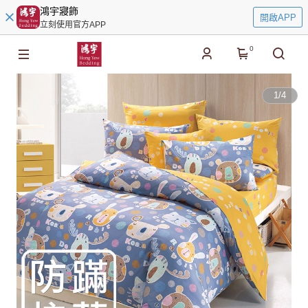
鴻宇寢飾
開啟APP
立刻使用官方APP
0
1
/
4