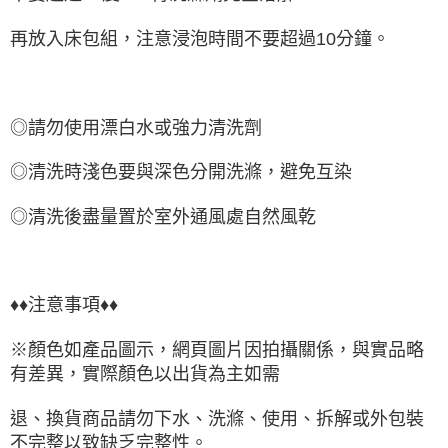
再放入床包組，注意浸泡時間不要超過10分鐘。
◎請勿使用漂白水或強力清洗劑
◎清洗時淺色要與深色分開洗滌，避免互染
◎清洗後盡量置於室外通風處自然風乾
♦♦注意事項♦♦
※顏色如產品圖示，網頁圖片因拍攝關係，與實品略
有差異，實際顏色以出貨為主如需
退、換貨商品請勿下水、洗滌、使用、拆解或外包裝
不完整以致缺乏完整性。