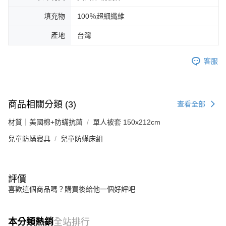
填充物
100％超細纖維
產地
台灣
客服
商品相關分類 (3)
查看全部
材質｜美國棉+防蟎抗菌
單人被套 150x212cm
兒童防蟎寢具
兒童防蟎床組
評價
喜歡這個商品嗎？購買後給他一個好評吧
本分類熱銷
全站排行