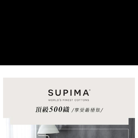
付款後7-11取貨
※ 交易是否成功請以「AFTEE先享後付 」之結帳頁面顯示為準，若有關於
是否繳費成功／繳費後需取消欲退款等相關疑問，請聯繫「AFTEE先享後付
每筆NT$60，滿NT$499(含以上)免運費
客戶支援中心」
https://netprotections.freshdesk.com/support/home
宅配
【注意事項】
１．透過由恩沛科技股份有限公司提供之「AFTEE先享後付」服務完成之交
每筆NT$100，滿NT$499(含以上)免運費
易，需依本服務之必要範圍內提供個人資料，並將交易相關給付款項請求債
權轉讓予恩沛科技股份有限公司。
離島宅配
２．關於個人資料處理事宜，請瀏覽以下網址：
每筆NT$100，滿NT$499(含以上)免運費
https://aftee.tw/terms/#terms3
３．未成年的使用者請事先徵得法定代理人或監護人之同意方可使用
「AFTEE先享後付」，若未經同意申辦者引起之損失，本公司不負相關責
任。
４．使用「AFTEE先享後付」時，將依據個別帳號之用戶狀況，依本公司即
時審查核予不同之上限額度；若仍有額度不足之情形，本公司將視審查結果
請求用戶進行身份認證。
５．嚴禁一人註冊多個帳號或使用他人資訊註冊。若發現惡意使用之情形，
恩沛科技股份有限公司將有權停止該用戶之使用額度並採取法律行動。