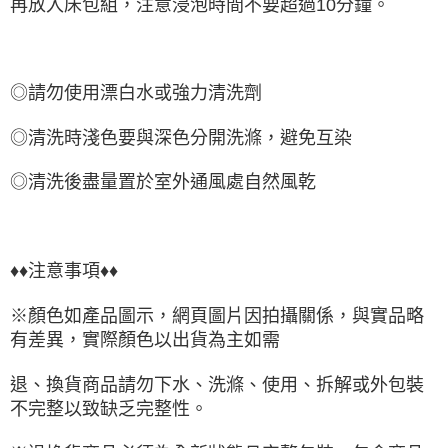
再放入床包組，注意浸泡時間不要超過10分鐘。
◎請勿使用漂白水或強力清洗劑
◎清洗時淺色要與深色分開洗滌，避免互染
◎清洗後盡量置於室外通風處自然風乾
♦♦注意事項♦♦
※顏色如產品圖示，網頁圖片因拍攝關係，與實品略
有差異，實際顏色以出貨為主如需
退、換貨商品請勿下水、洗滌、使用、拆解或外包裝
不完整以致缺乏完整性。