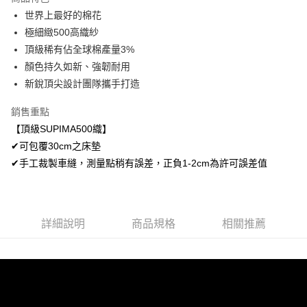
Apple Pay
世界上最好的棉花
極細緻500高織紗
悠遊付
頂級稀有佔全球棉產量3%
Google Pay
顏色持久如新、強韌耐用
新銳頂尖設計團隊攜手打造
AFTEE先享後付
相關說明
銷售重點
【關於「AFTEE先享後付」】
【頂級SUPIMA500織】
ATM付款
AFTEE先享後付是「在收到商品之後才付款」的支付方式。 讓您購物簡單
便利好安心！
✔可包覆30cm之床墊
１．簡單：不需註冊會員、不需綁卡、不需儲值。
✔手工裁製車縫，測量點稍有誤差，正負1-2cm為許可誤差值
運送方式
２．便利：只要手機號碼，簡訊認證，即可結帳。
３．安心：先確認商品／服務後，再付款。
全家取貨付款
免運費
【「AFTEE先享後付」結帳流程】
１．於結帳方式選擇「AFTEE先享後付」後，將跳轉至「AFTEE先享後付」
詳細說明
商品規格
相關推薦
付款後全家取貨
結帳頁面，進行簡訊認證並確認金額後，即可完成結帳。
２．訂單成立數日內，您將收到繳費通知簡訊。
免運費
３．收到繳費通知簡訊後14天內，點擊此簡訊中的連結，可透過四大超商／
ATM／網路銀行／等多元方式進行付款，方視為交易完成。
7-11取貨付款
※ 請注意：結帳手續完成當下不需立刻繳費，但若您需要取消訂單，請聯絡
每筆NT$60，滿NT$499(含以上)免運費
購買商品的店家。未經商家同意取消之訂單仍視為有效，需透過AFTEE先享
後付繳納相關費用。