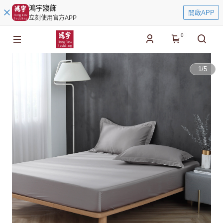
鴻宇寢飾
開啟APP
立刻使用官方APP
0
1
/
5