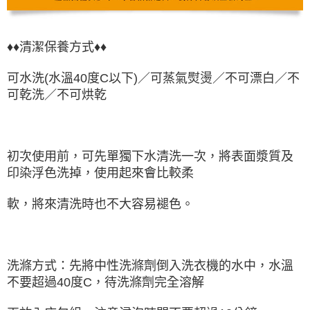
♦♦清潔保養方式♦♦
可水洗(水溫40度C以下)／可蒸氣熨燙／不可漂白／不
可乾洗／不可烘乾
初次使用前，可先單獨下水清洗一次，將表面漿質及
印染浮色洗掉，使用起來會比較柔
軟，將來清洗時也不大容易褪色。
洗滌方式：先將中性洗滌劑倒入洗衣機的水中，水溫
不要超過40度C，待洗滌劑完全溶解