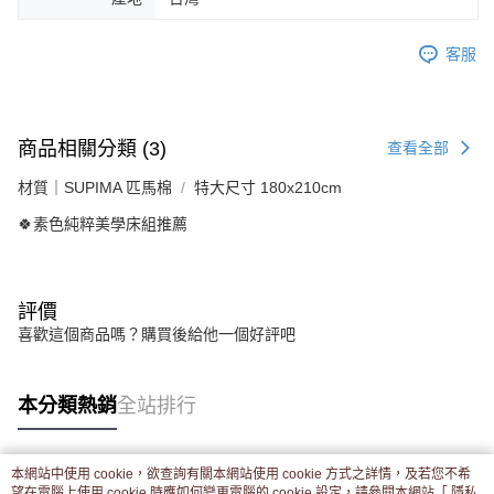
客服
商品相關分類 (3)
查看全部
材質｜SUPIMA 匹馬棉
特大尺寸 180x210cm
🍀素色純粹美學床組推薦
評價
喜歡這個商品嗎？購買後給他一個好評吧
本分類熱銷
全站排行
本網站中使用 cookie，欲查詢有關本網站使用 cookie 方式之詳情，及若您不希
熱門標籤
望在電腦上使用 cookie 時應如何變更電腦的 cookie 設定，請參閱本網站「
隱私