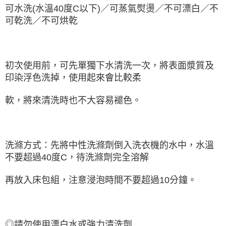
可水洗(水溫40度C以下)／可蒸氣熨燙／不可漂白／不
可乾洗／不可烘乾
初次使用前，可先單獨下水清洗一次，將表面漿質及
印染浮色洗掉，使用起來會比較柔
軟，將來清洗時也不大容易褪色。
洗滌方式：先將中性洗滌劑倒入洗衣機的水中，水溫
不要超過40度C，待洗滌劑完全溶解
再放入床包組，注意浸泡時間不要超過10分鐘。
◎請勿使用漂白水或強力清洗劑