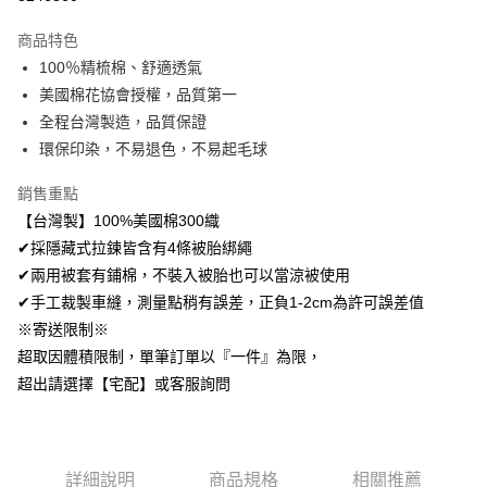
LINE Pay
商品特色
Apple Pay
100％精梳棉、舒適透氣
美國棉花協會授權，品質第一
悠遊付
全程台灣製造，品質保證
Google Pay
環保印染，不易退色，不易起毛球
AFTEE先享後付
銷售重點
相關說明
【台灣製】100%美國棉300織
【關於「AFTEE先享後付」】
✔採隱藏式拉鍊皆含有4條被胎綁繩
ATM付款
AFTEE先享後付是「在收到商品之後才付款」的支付方式。 讓您購物簡單
便利好安心！
✔兩用被套有鋪棉，不裝入被胎也可以當涼被使用
１．簡單：不需註冊會員、不需綁卡、不需儲值。
✔手工裁製車縫，測量點稍有誤差，正負1-2cm為許可誤差值
運送方式
２．便利：只要手機號碼，簡訊認證，即可結帳。
※寄送限制※
３．安心：先確認商品／服務後，再付款。
全家取貨付款
超取因體積限制，單筆訂單以『一件』為限，
免運費
【「AFTEE先享後付」結帳流程】
超出請選擇【宅配】或客服詢問
１．於結帳方式選擇「AFTEE先享後付」後，將跳轉至「AFTEE先享後付」
付款後全家取貨
結帳頁面，進行簡訊認證並確認金額後，即可完成結帳。
２．訂單成立數日內，您將收到繳費通知簡訊。
免運費
３．收到繳費通知簡訊後14天內，點擊此簡訊中的連結，可透過四大超商／
ATM／網路銀行／等多元方式進行付款，方視為交易完成。
7-11取貨付款
詳細說明
商品規格
相關推薦