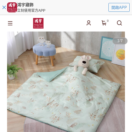
鴻宇寢飾
開啟APP
立刻使用官方APP
0
1
/
7