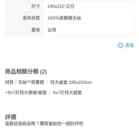
尺寸
240x210 公分
表布材質
100％萊賽爾天絲
產地
台灣
客服
商品相關分類 (2)
材質｜天絲™萊賽爾
特大被套 240x210cm
⭐8x7尺特大棉被/被套
8x7尺特大被套
評價
喜歡這個商品嗎？購買後給他一個好評吧