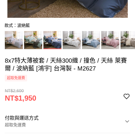
款式：波納藍
8x7特大薄被套 / 天絲300織 / 撞色 / 天絲 萊賽
爾 / 波納藍 [鴻宇] 台灣製 - M2627
超取免運費
NT$2,600
NT$1,950
付款與運送方式
超取免運費