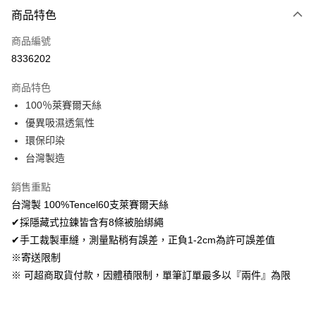
付款方式
商品特色
信用卡一次付款
商品編號
超商取貨付款
8336202
LINE Pay
商品特色
Apple Pay
100％萊賽爾天絲
優異吸濕透氣性
悠遊付
環保印染
Google Pay
台灣製造
AFTEE先享後付
銷售重點
相關說明
台灣製 100%Tencel60支萊賽爾天絲
【關於「AFTEE先享後付」】
✔採隱藏式拉鍊皆含有8條被胎綁繩
ATM付款
AFTEE先享後付是「在收到商品之後才付款」的支付方式。 讓您購物簡單
便利好安心！
✔手工裁製車縫，測量點稍有誤差，正負1-2cm為許可誤差值
１．簡單：不需註冊會員、不需綁卡、不需儲值。
※寄送限制
運送方式
２．便利：只要手機號碼，簡訊認證，即可結帳。
※ 可超商取貨付款，因體積限制，單筆訂單最多以『兩件』為限
３．安心：先確認商品／服務後，再付款。
全家取貨付款
免運費
【「AFTEE先享後付」結帳流程】
１．於結帳方式選擇「AFTEE先享後付」後，將跳轉至「AFTEE先享後付」