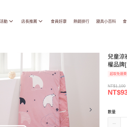
活動
店長推薦
會員好康
熱銷排行
寢具小百科
會
兒童涼
權品牌[
超取免運費
NT$1,100
NT$9
數量