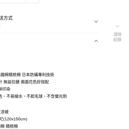
送方式
費
清除
紀錄
次付款
付款
%美國棉精梳棉 日本防蟎專利技術
計 無設拉鏈 兩面花色好搭配
保印染
色、不易縮水、不起毛球、不含螢光劑
y
童涼被
享後付
(120x150cm)
棉 精梳棉
FTEE先享後付」】