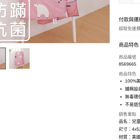
付款與運
超取免運
付款方式
商品特色
信用卡一
商品編號
8569665
超商取貨
商品特色
LINE Pay
100
鋪棉設
Apple Pay
無毒環
悠遊付
不易退
Google Pa
銷售重點
品名：兒
AFTEE先
尺寸：4x5尺
相關說明
材質：美國
【關於「A