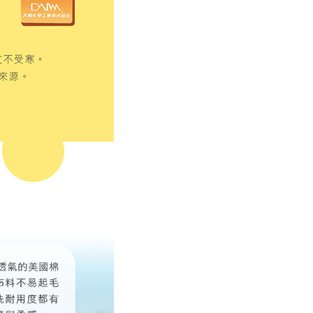
00，滿NT$499(含以上)免運費
年的使用者請事先徵得法定代理人或監護人之同意方可使用
E先享後付」，若未經同意申辦者引起之損失，本公司不負相關責
AFTEE先享後付」時，將依據個別帳號之用戶狀況，依本公司
核予不同之上限額度；若仍有額度不足之情形，本公司將視審查
用戶進行身份認證。
一人註冊多個帳號或使用他人資訊註冊。若發現惡意使用之情
科技股份有限公司將有權停止該用戶之使用額度並採取法律行