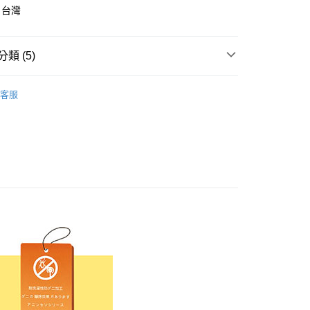
：台灣
先享後付是「在收到商品之後才付款」的支付方式。 讓您購物簡單
心！
：不需註冊會員、不需綁卡、不需儲值。
：只要手機號碼，簡訊認證，即可結帳。
類 (5)
：先確認商品／服務後，再付款。
付款
睡袋/三件式/兩用被
EE先享後付」結帳流程】
客服
方式選擇「AFTEE先享後付」後，將跳轉至「AFTEE先享後
小物
四季涼被
頁面，進行簡訊認證並確認金額後，即可完成結帳。
家取貨
成立數日內，您將收到繳費通知簡訊。
被系列推薦
費通知簡訊後14天內，點擊此簡訊中的連結，可透過四大超商
網路銀行／等多元方式進行付款，方視為交易完成。
被系列推薦
兒童防蟎涼被
：結帳手續完成當下不需立刻繳費，但若您需要取消訂單，請聯
付款
的店家。未經商家同意取消之訂單仍視為有效，需透過AFTEE
寢具
兒童防蟎涼被
繳納相關費用。
0，滿NT$499(含以上)免運費
否成功請以「AFTEE先享後付 」之結帳頁面顯示為準，若有關於
功／繳費後需取消欲退款等相關疑問，請聯繫「AFTEE先享後
1取貨
援中心」
https://netprotections.freshdesk.com/support/home
0，滿NT$499(含以上)免運費
項】
恩沛科技股份有限公司提供之「AFTEE先享後付」服務完成之
依本服務之必要範圍內提供個人資料，並將交易相關給付款項請
00，滿NT$499(含以上)免運費
讓予恩沛科技股份有限公司。
個人資料處理事宜，請瀏覽以下網址：
ee.tw/terms/#terms3