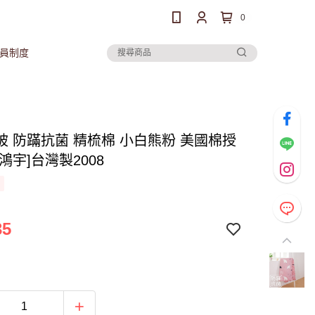
0
員制度
被 防蹣抗菌 精梳棉 小白熊粉 美國棉授
鴻宇]台灣製2008
35