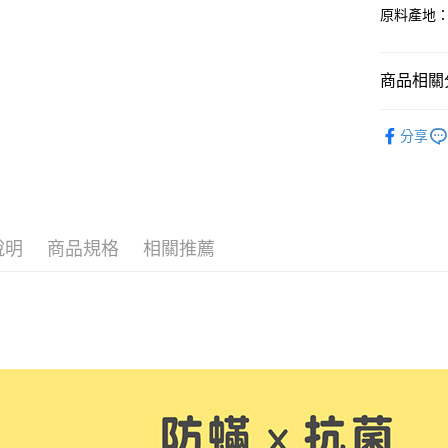
ATM付款
原料產地
AFTEE
便利好安
１．簡單
２．便利
運送方式
商品相關分
３．安心
全家取貨
🏫幼兒園
【「AFT
分享
免運費
１．於結帳
居家必備
付」結帳
付款後全
２．訂單
🌴沁涼涼
３．收到繳
免運費
／ATM／
🌴沁涼涼
※ 請注意
7-11取貨
說明
商品規格
相關推薦
絡購買商品
兒童防蟎
先享後付
每筆NT$6
※ 交易是
是否繳費成
付款後7-1
付客戶支
每筆NT$6
【注意事
宅配
１．透過由
交易，需
每筆NT$1
求債權轉
２．關於
離島宅配
https://aft