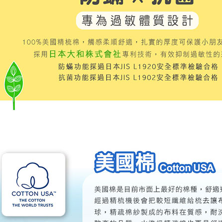
每筆NT$1
３．未成
「AFTE
任。
４．使用「
即時審查
結果請求
５．嚴禁
形，恩沛
動。