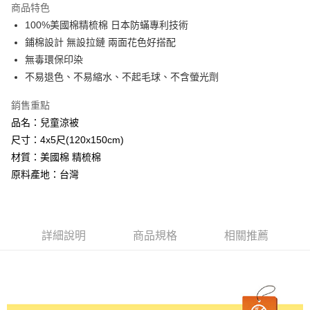
商品特色
Apple Pay
100%美國棉精梳棉 日本防蟎專利技術
鋪棉設計 無設拉鏈 兩面花色好搭配
悠遊付
無毒環保印染
Google Pay
不易退色、不易縮水、不起毛球、不含螢光劑
AFTEE先享後付
銷售重點
相關說明
品名：兒童涼被
【關於「AFTEE先享後付」】
尺寸：4x5尺(120x150cm)
ATM付款
AFTEE先享後付是「在收到商品之後才付款」的支付方式。 讓您購物簡單
便利好安心！
材質：美國棉 精梳棉
１．簡單：不需註冊會員、不需綁卡、不需儲值。
原料產地：台灣
運送方式
２．便利：只要手機號碼，簡訊認證，即可結帳。
３．安心：先確認商品／服務後，再付款。
全家取貨付款
免運費
【「AFTEE先享後付」結帳流程】
１．於結帳方式選擇「AFTEE先享後付」後，將跳轉至「AFTEE先享後付」
詳細說明
商品規格
相關推薦
付款後全家取貨
結帳頁面，進行簡訊認證並確認金額後，即可完成結帳。
２．訂單成立數日內，您將收到繳費通知簡訊。
免運費
３．收到繳費通知簡訊後14天內，點擊此簡訊中的連結，可透過四大超商／
ATM／網路銀行／等多元方式進行付款，方視為交易完成。
7-11取貨付款
※ 請注意：結帳手續完成當下不需立刻繳費，但若您需要取消訂單，請聯絡
每筆NT$60，滿NT$499(含以上)免運費
購買商品的店家。未經商家同意取消之訂單仍視為有效，需透過AFTEE先享