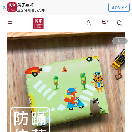
鴻宇寢飾
開啟APP
立刻使用官方APP
0
1
/
2