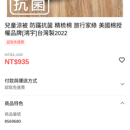
兒童涼被 防蹣抗菌 精梳棉 旅行家綠 美國棉授
權品牌[鴻宇]台灣製2022
超取免運費
NT$1,100
NT$935
付款與運送方式
超取免運費
付款方式
商品特色
信用卡一次付款
商品編號
超商取貨付款
8569680
LINE Pay