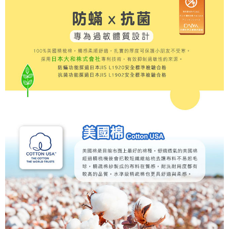
後付繳納相關費用。
付款後7-11取貨
※ 交易是否成功請以「AFTEE先享後付 」之結帳頁面顯示為準，若有關於
是否繳費成功／繳費後需取消欲退款等相關疑問，請聯繫「AFTEE先享後付
每筆NT$60，滿NT$499(含以上)免運費
客戶支援中心」
https://netprotections.freshdesk.com/support/home
宅配
【注意事項】
１．透過由恩沛科技股份有限公司提供之「AFTEE先享後付」服務完成之交
每筆NT$100，滿NT$499(含以上)免運費
易，需依本服務之必要範圍內提供個人資料，並將交易相關給付款項請求債
權轉讓予恩沛科技股份有限公司。
離島宅配
２．關於個人資料處理事宜，請瀏覽以下網址：
每筆NT$100，滿NT$499(含以上)免運費
https://aftee.tw/terms/#terms3
３．未成年的使用者請事先徵得法定代理人或監護人之同意方可使用
「AFTEE先享後付」，若未經同意申辦者引起之損失，本公司不負相關責
任。
４．使用「AFTEE先享後付」時，將依據個別帳號之用戶狀況，依本公司即
時審查核予不同之上限額度；若仍有額度不足之情形，本公司將視審查結果
請求用戶進行身份認證。
５．嚴禁一人註冊多個帳號或使用他人資訊註冊。若發現惡意使用之情形，
恩沛科技股份有限公司將有權停止該用戶之使用額度並採取法律行動。