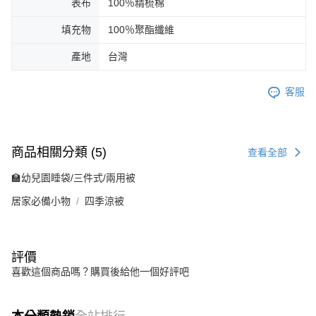
表布
100％精梳棉
填充物
100％聚酯纖維
產地
台灣
客服
商品相關分類 (5)
查看全部
🏫幼兒園睡袋/三件式/兩用被
居家必備小物
四季涼被
評價
喜歡這個商品嗎？購買後給他一個好評吧