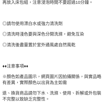
再放入床包組，注意浸泡時間不要超過10分鐘。
◎請勿使用漂白水或強力清洗劑
◎清洗時淺色要與深色分開洗滌，避免互染
◎清洗後盡量置於室外通風處自然風乾
♦♦注意事項♦♦
※顏色如產品圖示，網頁圖片因拍攝關係，與實品略
有差異，實際顏色以出貨為主如需
退、換貨商品請勿下水、洗滌、使用、拆解或外包裝
不完整以致缺乏完整性。