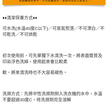
♦♦清潔保養方式♦♦
可水洗(水溫40度C以下)／可蒸氣熨燙／不可漂白／不
可乾洗／不可烘乾
初次使用前，可先單獨下水清洗一次，將表面漿質及
印染浮色洗掉，使用起來會比較柔
軟，將來清洗時也不大容易褪色。
洗滌方式：先將中性洗滌劑倒入洗衣機的水中，水溫
不要超過30度C，待洗滌劑完全溶解