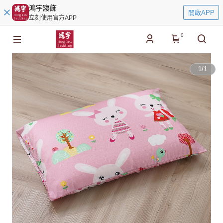
鴻宇寢飾
開啟APP
立刻使用官方APP
0
1
/
1