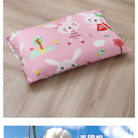
後付繳納相關費用。
付款後7-11取貨
※ 交易是否成功請以「AFTEE先享後付 」之結帳頁面顯示為準，若有關於
是否繳費成功／繳費後需取消欲退款等相關疑問，請聯繫「AFTEE先享後付
每筆NT$60，滿NT$499(含以上)免運費
客戶支援中心」
https://netprotections.freshdesk.com/support/home
宅配
【注意事項】
１．透過由恩沛科技股份有限公司提供之「AFTEE先享後付」服務完成之交
每筆NT$100，滿NT$499(含以上)免運費
易，需依本服務之必要範圍內提供個人資料，並將交易相關給付款項請求債
權轉讓予恩沛科技股份有限公司。
離島宅配
２．關於個人資料處理事宜，請瀏覽以下網址：
每筆NT$100，滿NT$499(含以上)免運費
https://aftee.tw/terms/#terms3
３．未成年的使用者請事先徵得法定代理人或監護人之同意方可使用
「AFTEE先享後付」，若未經同意申辦者引起之損失，本公司不負相關責
任。
４．使用「AFTEE先享後付」時，將依據個別帳號之用戶狀況，依本公司即
時審查核予不同之上限額度；若仍有額度不足之情形，本公司將視審查結果
請求用戶進行身份認證。
５．嚴禁一人註冊多個帳號或使用他人資訊註冊。若發現惡意使用之情形，
恩沛科技股份有限公司將有權停止該用戶之使用額度並採取法律行動。