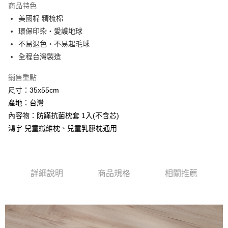
商品特色
Apple Pay
美國棉 精梳棉
環保印染‧愛護地球
悠遊付
不易退色‧不易起毛球
Google Pay
全程台灣製造
AFTEE先享後付
銷售重點
相關說明
尺寸：35x55cm
【關於「AFTEE先享後付」】
產地：台灣
ATM付款
AFTEE先享後付是「在收到商品之後才付款」的支付方式。 讓您購物簡單
便利好安心！
內容物：防蹣抗菌枕套 1入(不含芯)
１．簡單：不需註冊會員、不需綁卡、不需儲值。
鴻宇 兒童纖維枕、兒童乳膠枕通用
運送方式
２．便利：只要手機號碼，簡訊認證，即可結帳。
３．安心：先確認商品／服務後，再付款。
全家取貨付款
免運費
【「AFTEE先享後付」結帳流程】
１．於結帳方式選擇「AFTEE先享後付」後，將跳轉至「AFTEE先享後付」
詳細說明
商品規格
相關推薦
付款後全家取貨
結帳頁面，進行簡訊認證並確認金額後，即可完成結帳。
２．訂單成立數日內，您將收到繳費通知簡訊。
免運費
３．收到繳費通知簡訊後14天內，點擊此簡訊中的連結，可透過四大超商／
ATM／網路銀行／等多元方式進行付款，方視為交易完成。
7-11取貨付款
※ 請注意：結帳手續完成當下不需立刻繳費，但若您需要取消訂單，請聯絡
每筆NT$60，滿NT$499(含以上)免運費
購買商品的店家。未經商家同意取消之訂單仍視為有效，需透過AFTEE先享