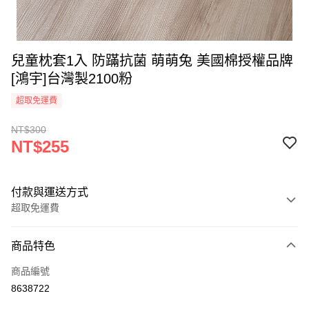
兒童枕套1入 防蹣抗菌 萌萌兔 美國棉授權品牌
[鴻宇]台灣製2100粉
超取免運費
NT$300
NT$255
付款與運送方式
超取免運費
付款方式
商品特色
信用卡一次付款
商品編號
超商取貨付款
8638722
LINE Pay