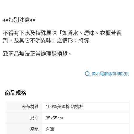
♦♦特別注意♦♦
不得有下水及特殊異味「如香水、煙味、衣櫃芳香
劑、及其它不明異味」之情形，將導
致商品無法正常辦理退換貨。
顯示電腦版詳細說明
商品規格
表布材質
100％美國棉 精梳棉
尺寸
35x55cm
產地
台灣