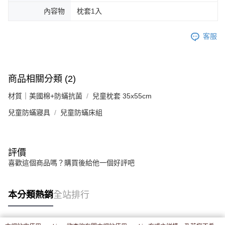
內容物
枕套1入
客服
商品相關分類 (2)
材質｜美國棉+防蟎抗菌
兒童枕套 35x55cm
兒童防蟎寢具
兒童防蟎床組
評價
喜歡這個商品嗎？購買後給他一個好評吧
本分類熱銷
全站排行