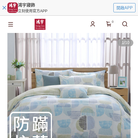
鴻宇寢飾
開啟APP
立刻使用官方APP
0
1
/
10