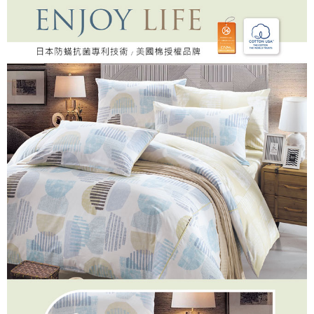
ATM／網路銀行／等多元方式進行付款，方視為交易完成。
7-11取貨付款
※ 請注意：結帳手續完成當下不需立刻繳費，但若您需要取消訂單，請聯絡
每筆NT$60，滿NT$499(含以上)免運費
購買商品的店家。未經商家同意取消之訂單仍視為有效，需透過AFTEE先享
後付繳納相關費用。
付款後7-11取貨
※ 交易是否成功請以「AFTEE先享後付 」之結帳頁面顯示為準，若有關於
是否繳費成功／繳費後需取消欲退款等相關疑問，請聯繫「AFTEE先享後付
每筆NT$60，滿NT$499(含以上)免運費
客戶支援中心」
https://netprotections.freshdesk.com/support/home
宅配
【注意事項】
１．透過由恩沛科技股份有限公司提供之「AFTEE先享後付」服務完成之交
每筆NT$100，滿NT$499(含以上)免運費
易，需依本服務之必要範圍內提供個人資料，並將交易相關給付款項請求債
權轉讓予恩沛科技股份有限公司。
離島宅配
２．關於個人資料處理事宜，請瀏覽以下網址：
每筆NT$100，滿NT$499(含以上)免運費
https://aftee.tw/terms/#terms3
３．未成年的使用者請事先徵得法定代理人或監護人之同意方可使用
「AFTEE先享後付」，若未經同意申辦者引起之損失，本公司不負相關責
任。
４．使用「AFTEE先享後付」時，將依據個別帳號之用戶狀況，依本公司即
時審查核予不同之上限額度；若仍有額度不足之情形，本公司將視審查結果
請求用戶進行身份認證。
５．嚴禁一人註冊多個帳號或使用他人資訊註冊。若發現惡意使用之情形，
恩沛科技股份有限公司將有權停止該用戶之使用額度並採取法律行動。