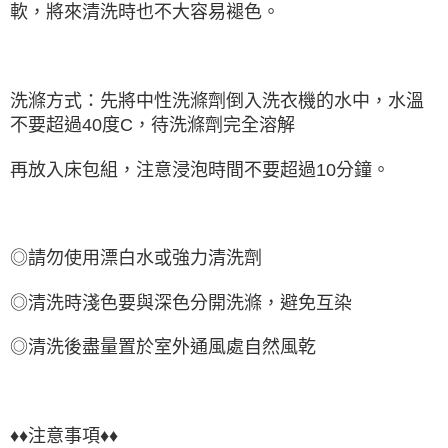
軟，將來清洗時也不大容易褪色。
洗滌方式：先將中性洗滌劑倒入洗衣機的水中，水溫
不要超過40度C，待洗滌劑完全溶解
再放入床包組，注意浸泡時間不要超過10分鐘。
◎請勿使用漂白水或強力清洗劑
◎清洗時淺色要與深色分開洗滌，避免互染
◎清洗後盡量置於室外通風處自然風乾
♦♦注意事項♦♦