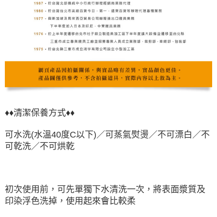
♦♦清潔保養方式♦♦
可水洗(水溫40度C以下)／可蒸氣熨燙／不可漂白／不
可乾洗／不可烘乾
初次使用前，可先單獨下水清洗一次，將表面漿質及
印染浮色洗掉，使用起來會比較柔