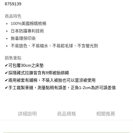
超商取貨付款
8759139
LINE Pay
商品特色
Apple Pay
100%美國棉精梳棉
日本防蹣專利技術
悠遊付
無毒環保印染
Google Pay
不易退色、不易縮水、不易起毛球、不含螢光劑
AFTEE先享後付
銷售重點
相關說明
✔可包覆30cm之床墊
【關於「AFTEE先享後付」】
✔採隱藏式拉鍊皆含有8條被胎綁繩
ATM付款
AFTEE先享後付是「在收到商品之後才付款」的支付方式。 讓您購物簡單
便利好安心！
✔兩用被套有鋪棉，不裝入被胎也可以當涼被使用
１．簡單：不需註冊會員、不需綁卡、不需儲值。
✔手工裁製車縫，測量點稍有誤差，正負1-2cm為許可誤差值
運送方式
２．便利：只要手機號碼，簡訊認證，即可結帳。
３．安心：先確認商品／服務後，再付款。
全家取貨付款
免運費
【「AFTEE先享後付」結帳流程】
１．於結帳方式選擇「AFTEE先享後付」後，將跳轉至「AFTEE先享後付」
詳細說明
商品規格
相關推薦
付款後全家取貨
結帳頁面，進行簡訊認證並確認金額後，即可完成結帳。
２．訂單成立數日內，您將收到繳費通知簡訊。
免運費
３．收到繳費通知簡訊後14天內，點擊此簡訊中的連結，可透過四大超商／