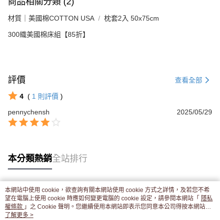
商品相關分類 (2)
材質｜美國棉COTTON USA
枕套2入 50x75cm
300織美國棉床組【85折】
評價
查看全部
4
(
1
則評價
)
pennychensh
2025/05/29
本分類熱銷
全站排行
本網站中使用 cookie，欲查詢有關本網站使用 cookie 方式之詳情，及若您不希
熱門標籤
望在電腦上使用 cookie 時應如何變更電腦的 cookie 設定，請參閱本網站「
隱私
權條款
」之 Cookie 聲明。您繼續使用本網站即表示您同意本公司得按本網站使
用條款之 Cookie 聲明使用 cookie。
了解更多 >