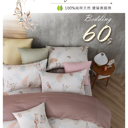
每筆NT$60，滿NT$499(含以上)免運費
購買商品的店家。未經商家同意取消之訂單仍視為有效，需透過AFTEE先享
後付繳納相關費用。
付款後7-11取貨
※ 交易是否成功請以「AFTEE先享後付 」之結帳頁面顯示為準，若有關於
是否繳費成功／繳費後需取消欲退款等相關疑問，請聯繫「AFTEE先享後付
每筆NT$60，滿NT$499(含以上)免運費
客戶支援中心」
https://netprotections.freshdesk.com/support/home
宅配
【注意事項】
１．透過由恩沛科技股份有限公司提供之「AFTEE先享後付」服務完成之交
每筆NT$100，滿NT$499(含以上)免運費
易，需依本服務之必要範圍內提供個人資料，並將交易相關給付款項請求債
權轉讓予恩沛科技股份有限公司。
離島宅配
２．關於個人資料處理事宜，請瀏覽以下網址：
每筆NT$100，滿NT$499(含以上)免運費
https://aftee.tw/terms/#terms3
３．未成年的使用者請事先徵得法定代理人或監護人之同意方可使用
「AFTEE先享後付」，若未經同意申辦者引起之損失，本公司不負相關責
任。
４．使用「AFTEE先享後付」時，將依據個別帳號之用戶狀況，依本公司即
時審查核予不同之上限額度；若仍有額度不足之情形，本公司將視審查結果
請求用戶進行身份認證。
５．嚴禁一人註冊多個帳號或使用他人資訊註冊。若發現惡意使用之情形，
恩沛科技股份有限公司將有權停止該用戶之使用額度並採取法律行動。