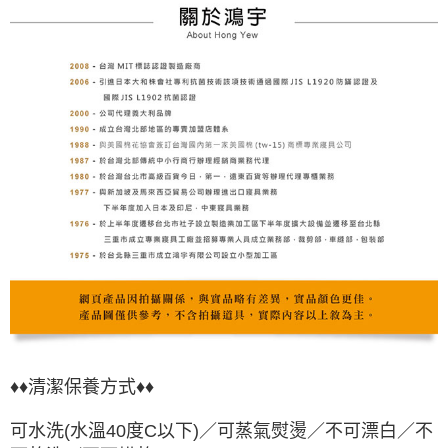
♦♦
清潔保養方式♦♦
可水洗(水溫40度C以下)／可蒸氣熨燙／不可漂白／不