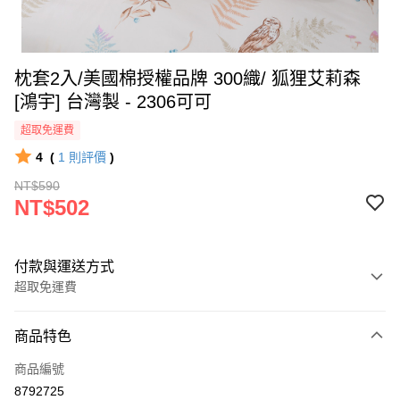
枕套2入/美國棉授權品牌 300織/ 狐狸艾莉森
[鴻宇] 台灣製 - 2306可可
超取免運費
4
(
1
則評價
)
NT$590
NT$502
付款與運送方式
超取免運費
付款方式
商品特色
信用卡一次付款
商品編號
超商取貨付款
8792725