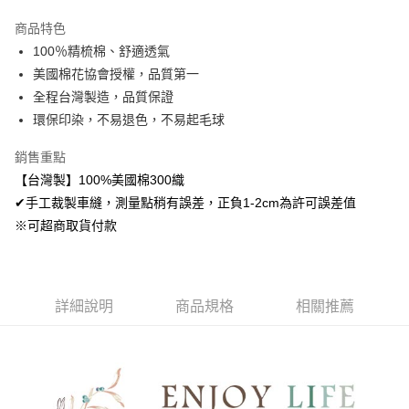
LINE Pay
商品特色
Apple Pay
100％精梳棉、舒適透氣
美國棉花協會授權，品質第一
悠遊付
全程台灣製造，品質保證
Google Pay
環保印染，不易退色，不易起毛球
AFTEE先享後付
銷售重點
相關說明
【台灣製】100%美國棉300織
【關於「AFTEE先享後付」】
✔手工裁製車縫，測量點稍有誤差，正負1-2cm為許可誤差值
ATM付款
AFTEE先享後付是「在收到商品之後才付款」的支付方式。 讓您購物簡單
便利好安心！
※可超商取貨付款
１．簡單：不需註冊會員、不需綁卡、不需儲值。
運送方式
２．便利：只要手機號碼，簡訊認證，即可結帳。
３．安心：先確認商品／服務後，再付款。
全家取貨付款
免運費
詳細說明
商品規格
相關推薦
【「AFTEE先享後付」結帳流程】
１．於結帳方式選擇「AFTEE先享後付」後，將跳轉至「AFTEE先享後付」
付款後全家取貨
結帳頁面，進行簡訊認證並確認金額後，即可完成結帳。
２．訂單成立數日內，您將收到繳費通知簡訊。
免運費
３．收到繳費通知簡訊後14天內，點擊此簡訊中的連結，可透過四大超商／
ATM／網路銀行／等多元方式進行付款，方視為交易完成。
7-11取貨付款
※ 請注意：結帳手續完成當下不需立刻繳費，但若您需要取消訂單，請聯絡