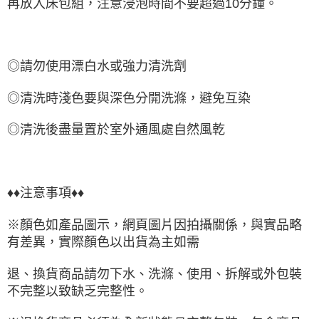
再放入床包組，注意浸泡時間不要超過10分鐘。
◎請勿使用漂白水或強力清洗劑
◎清洗時淺色要與深色分開洗滌，避免互染
◎清洗後盡量置於室外通風處自然風乾
♦♦注意事項♦♦
※顏色如產品圖示，網頁圖片因拍攝關係，與實品略
有差異，實際顏色以出貨為主如需
退、換貨商品請勿下水、洗滌、使用、拆解或外包裝
不完整以致缺乏完整性。