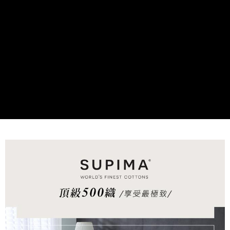
後付繳納相關費用。
付款後7-11取貨
※ 交易是否成功請以「AFTEE先享後付 」之結帳頁面顯示為準，若有關於
是否繳費成功／繳費後需取消欲退款等相關疑問，請聯繫「AFTEE先享後付
每筆NT$60，滿NT$499(含以上)免運費
客戶支援中心」
https://netprotections.freshdesk.com/support/home
宅配
【注意事項】
１．透過由恩沛科技股份有限公司提供之「AFTEE先享後付」服務完成之交
每筆NT$100，滿NT$499(含以上)免運費
易，需依本服務之必要範圍內提供個人資料，並將交易相關給付款項請求債
權轉讓予恩沛科技股份有限公司。
離島宅配
２．關於個人資料處理事宜，請瀏覽以下網址：
每筆NT$100，滿NT$499(含以上)免運費
https://aftee.tw/terms/#terms3
３．未成年的使用者請事先徵得法定代理人或監護人之同意方可使用
「AFTEE先享後付」，若未經同意申辦者引起之損失，本公司不負相關責
任。
４．使用「AFTEE先享後付」時，將依據個別帳號之用戶狀況，依本公司即
時審查核予不同之上限額度；若仍有額度不足之情形，本公司將視審查結果
請求用戶進行身份認證。
５．嚴禁一人註冊多個帳號或使用他人資訊註冊。若發現惡意使用之情形，
恩沛科技股份有限公司將有權停止該用戶之使用額度並採取法律行動。