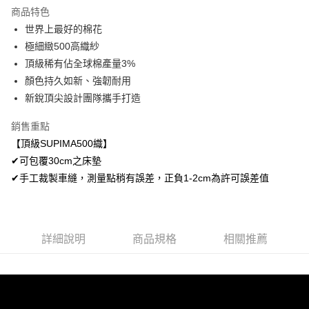
LINE Pay
商品特色
Apple Pay
世界上最好的棉花
極細緻500高織紗
悠遊付
頂級稀有佔全球棉產量3%
Google Pay
顏色持久如新、強韌耐用
新銳頂尖設計團隊攜手打造
AFTEE先享後付
相關說明
銷售重點
【關於「AFTEE先享後付」】
【頂級SUPIMA500織】
ATM付款
AFTEE先享後付是「在收到商品之後才付款」的支付方式。 讓您購物簡單
便利好安心！
✔可包覆30cm之床墊
１．簡單：不需註冊會員、不需綁卡、不需儲值。
✔手工裁製車縫，測量點稍有誤差，正負1-2cm為許可誤差值
運送方式
２．便利：只要手機號碼，簡訊認證，即可結帳。
３．安心：先確認商品／服務後，再付款。
全家取貨付款
免運費
【「AFTEE先享後付」結帳流程】
１．於結帳方式選擇「AFTEE先享後付」後，將跳轉至「AFTEE先享後付」
詳細說明
商品規格
相關推薦
付款後全家取貨
結帳頁面，進行簡訊認證並確認金額後，即可完成結帳。
２．訂單成立數日內，您將收到繳費通知簡訊。
免運費
３．收到繳費通知簡訊後14天內，點擊此簡訊中的連結，可透過四大超商／
ATM／網路銀行／等多元方式進行付款，方視為交易完成。
7-11取貨付款
※ 請注意：結帳手續完成當下不需立刻繳費，但若您需要取消訂單，請聯絡
每筆NT$60，滿NT$499(含以上)免運費
購買商品的店家。未經商家同意取消之訂單仍視為有效，需透過AFTEE先享