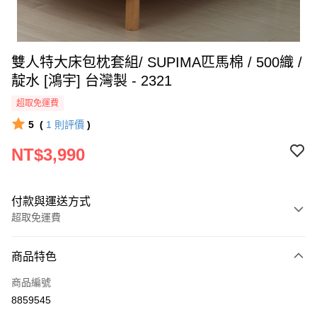
雙人特大床包枕套組/ SUPIMA匹馬棉 / 500織 /
靛水 [鴻宇] 台灣製 - 2321
超取免運費
5
(
1
則評價
)
NT$3,990
付款與運送方式
超取免運費
付款方式
商品特色
信用卡一次付款
商品編號
超商取貨付款
8859545