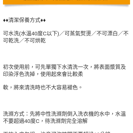
♦♦清潔保養方式♦♦
可水洗(水溫40度C以下)／可蒸氣熨燙／不可漂白／不
可乾洗／不可烘乾
初次使用前，可先單獨下水清洗一次，將表面漿質及
印染浮色洗掉，使用起來會比較柔
軟，將來清洗時也不大容易褪色。
洗滌方式：先將中性洗滌劑倒入洗衣機的水中，水溫
不要超過40度C，待洗滌劑完全溶解