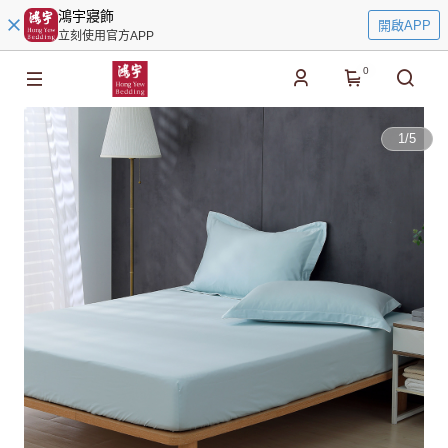
鴻宇寢飾
開啟APP
立刻使用官方APP
0
1
/
5