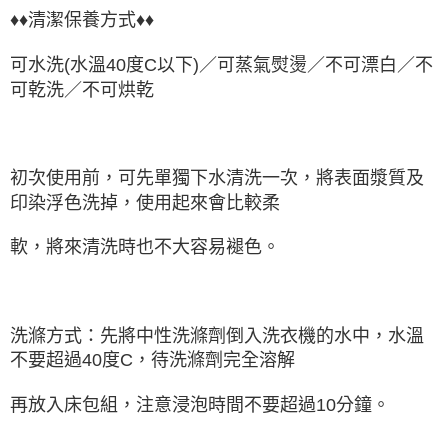
♦♦清潔保養方式♦♦
可水洗(水溫40度C以下)／可蒸氣熨燙／不可漂白／不
可乾洗／不可烘乾
初次使用前，可先單獨下水清洗一次，將表面漿質及
印染浮色洗掉，使用起來會比較柔
軟，將來清洗時也不大容易褪色。
洗滌方式：先將中性洗滌劑倒入洗衣機的水中，水溫
不要超過40度C，待洗滌劑完全溶解
再放入床包組，注意浸泡時間不要超過10分鐘。