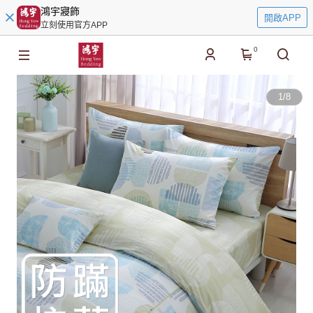
鴻宇寢飾
開啟APP
立刻使用官方APP
0
1
/
8