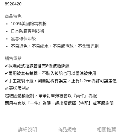
超商取貨付款
8920420
LINE Pay
商品特色
Apple Pay
100%美國棉精梳棉
日本防蹣專利技術
悠遊付
無毒環保印染
Google Pay
不易退色、不易縮水、不易起毛球、不含螢光劑
AFTEE先享後付
銷售重點
相關說明
✔採隱藏式拉鍊皆含有8條被胎綁繩
【關於「AFTEE先享後付」】
✔兩用被套有鋪棉，不裝入被胎也可以當涼被使用
ATM付款
AFTEE先享後付是「在收到商品之後才付款」的支付方式。 讓您購物簡單
便利好安心！
✔手工裁製車縫，測量點稍有誤差，正負1-2cm為許可誤差值
１．簡單：不需註冊會員、不需綁卡、不需儲值。
※寄送限制※
運送方式
２．便利：只要手機號碼，簡訊認證，即可結帳。
超取因體積限制，單筆訂單薄被套以『兩件』為限
３．安心：先確認商品／服務後，再付款。
全家取貨付款
兩用被套以『一件』為限，超出請選擇【宅配】或客服詢問
免運費
【「AFTEE先享後付」結帳流程】
１．於結帳方式選擇「AFTEE先享後付」後，將跳轉至「AFTEE先享後付」
7-11取貨付款
結帳頁面，進行簡訊認證並確認金額後，即可完成結帳。
２．訂單成立數日內，您將收到繳費通知簡訊。
每筆NT$60，滿NT$499(含以上)免運費
３．收到繳費通知簡訊後14天內，點擊此簡訊中的連結，可透過四大超商／
詳細說明
商品規格
相關推薦