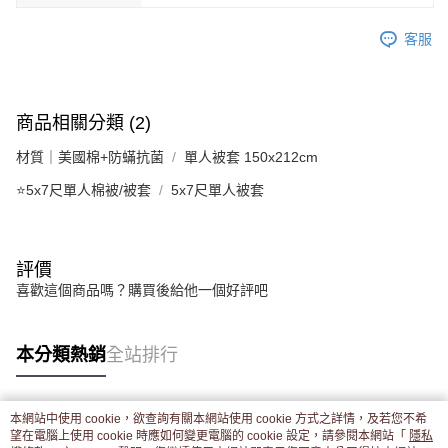
客服
商品相關分類 (2)
材質｜美國棉+防蟎抗菌
單人被套 150x212cm
⭐5x7尺單人棉被/被套
5x7尺單人被套
評價
喜歡這個商品嗎？購買後給他一個好評吧
本分類熱銷
全站排行
本網站中使用 cookie，欲查詢有關本網站使用 cookie 方式之詳情，及若您不希
熱門標籤
望在電腦上使用 cookie 時應如何變更電腦的 cookie 設定，請參閱本網站「
隱私