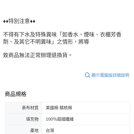
♦♦特別注意♦♦
不得有下水及特殊異味「如香水、煙味、衣櫃芳香
劑、及其它不明異味」之情形，將導
致商品無法正常辦理退換貨。
顯示電腦版詳細說明
商品規格
表布材質
美國棉 精梳棉
填充物
100％超細纖維
產地
台灣