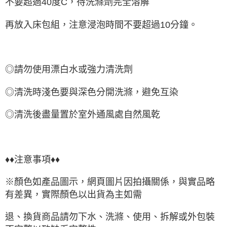
不要超過40度C，待洗滌劑完全溶解
再放入床包組，注意浸泡時間不要超過10分鐘。
◎請勿使用漂白水或強力清洗劑
◎清洗時淺色要與深色分開洗滌，避免互染
◎清洗後盡量置於室外通風處自然風乾
♦♦注意事項♦♦
※顏色如產品圖示，網頁圖片因拍攝關係，與實品略
有差異，實際顏色以出貨為主如需
退、換貨商品請勿下水、洗滌、使用、拆解或外包裝