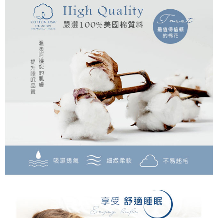
後付繳納相關費用。
付款後7-11取貨
※ 交易是否成功請以「AFTEE先享後付 」之結帳頁面顯示為準，若有關於
是否繳費成功／繳費後需取消欲退款等相關疑問，請聯繫「AFTEE先享後付
每筆NT$60，滿NT$499(含以上)免運費
客戶支援中心」
https://netprotections.freshdesk.com/support/home
宅配
【注意事項】
１．透過由恩沛科技股份有限公司提供之「AFTEE先享後付」服務完成之交
每筆NT$100，滿NT$499(含以上)免運費
易，需依本服務之必要範圍內提供個人資料，並將交易相關給付款項請求債
權轉讓予恩沛科技股份有限公司。
離島宅配
２．關於個人資料處理事宜，請瀏覽以下網址：
每筆NT$100，滿NT$499(含以上)免運費
https://aftee.tw/terms/#terms3
３．未成年的使用者請事先徵得法定代理人或監護人之同意方可使用
「AFTEE先享後付」，若未經同意申辦者引起之損失，本公司不負相關責
任。
４．使用「AFTEE先享後付」時，將依據個別帳號之用戶狀況，依本公司即
時審查核予不同之上限額度；若仍有額度不足之情形，本公司將視審查結果
請求用戶進行身份認證。
５．嚴禁一人註冊多個帳號或使用他人資訊註冊。若發現惡意使用之情形，
恩沛科技股份有限公司將有權停止該用戶之使用額度並採取法律行動。