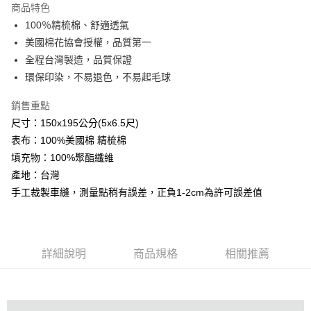
商品特色
Apple Pay
100％精梳棉、舒適透氣
美國棉花協會授權，品質第一
悠遊付
全程台灣製造，品質保證
Google Pay
環保印染，不易退色，不易起毛球
AFTEE先享後付
銷售重點
相關說明
尺寸：150x195公分(5x6.5尺)
【關於「AFTEE先享後付」】
表布：100%美國棉 精梳棉
ATM付款
AFTEE先享後付是「在收到商品之後才付款」的支付方式。 讓您購物簡單
便利好安心！
填充物：100%聚酯纖維
１．簡單：不需註冊會員、不需綁卡、不需儲值。
產地：台灣
運送方式
２．便利：只要手機號碼，簡訊認證，即可結帳。
手工裁製車縫，測量點稍有誤差，正負1-2cm為許可誤差值
３．安心：先確認商品／服務後，再付款。
全家取貨付款
免運費
【「AFTEE先享後付」結帳流程】
１．於結帳方式選擇「AFTEE先享後付」後，將跳轉至「AFTEE先享後付」
付款後全家取貨
結帳頁面，進行簡訊認證並確認金額後，即可完成結帳。
詳細說明
商品規格
相關推薦
２．訂單成立數日內，您將收到繳費通知簡訊。
免運費
３．收到繳費通知簡訊後14天內，點擊此簡訊中的連結，可透過四大超商／
ATM／網路銀行／等多元方式進行付款，方視為交易完成。
7-11取貨付款
※ 請注意：結帳手續完成當下不需立刻繳費，但若您需要取消訂單，請聯絡
每筆NT$60，滿NT$499(含以上)免運費
購買商品的店家。未經商家同意取消之訂單仍視為有效，需透過AFTEE先享