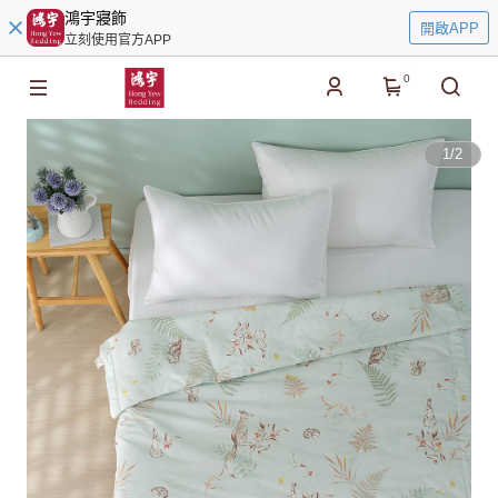
鴻宇寢飾
開啟APP
立刻使用官方APP
0
1
/
2