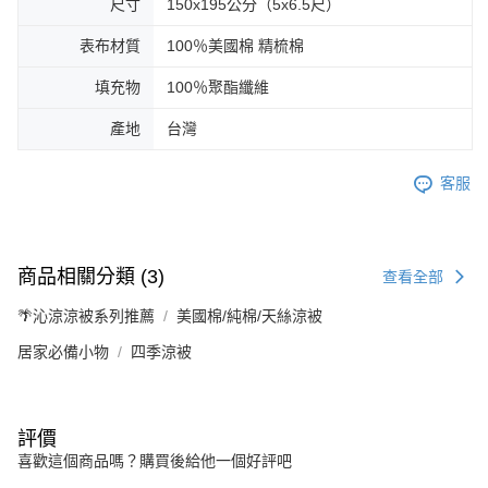
尺寸
150x195公分（5x6.5尺）
表布材質
100％美國棉 精梳棉
填充物
100％聚酯纖維
產地
台灣
客服
商品相關分類 (3)
查看全部
🌴沁涼涼被系列推薦
美國棉/純棉/天絲涼被
居家必備小物
四季涼被
評價
喜歡這個商品嗎？購買後給他一個好評吧