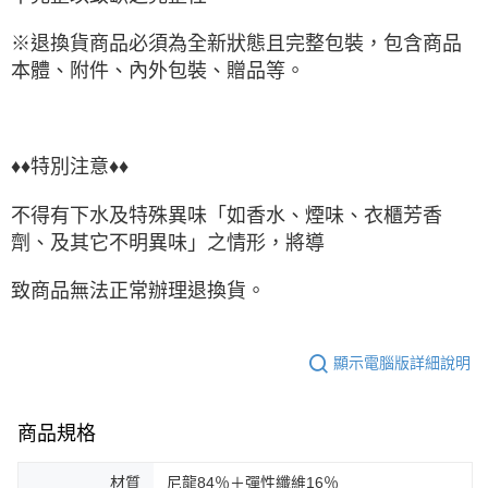
※退換貨商品必須為全新狀態且完整包裝，包含商品
本體、附件、內外包裝、贈品等。
♦♦特別注意♦♦
不得有下水及特殊異味「如香水、煙味、衣櫃芳香
劑、及其它不明異味」之情形，將導
致商品無法正常辦理退換貨。
顯示電腦版詳細說明
商品規格
材質
尼龍84％＋彈性纖維16％