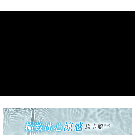
ATM／網路銀行／等多元方式進行付款，方視為交易完成。
7-11取貨付款
※ 請注意：結帳手續完成當下不需立刻繳費，但若您需要取消訂單，請聯絡
每筆NT$60，滿NT$499(含以上)免運費
購買商品的店家。未經商家同意取消之訂單仍視為有效，需透過AFTEE先享
後付繳納相關費用。
付款後7-11取貨
※ 交易是否成功請以「AFTEE先享後付 」之結帳頁面顯示為準，若有關於
是否繳費成功／繳費後需取消欲退款等相關疑問，請聯繫「AFTEE先享後付
每筆NT$60，滿NT$499(含以上)免運費
客戶支援中心」
https://netprotections.freshdesk.com/support/home
宅配
【注意事項】
１．透過由恩沛科技股份有限公司提供之「AFTEE先享後付」服務完成之交
每筆NT$100，滿NT$499(含以上)免運費
易，需依本服務之必要範圍內提供個人資料，並將交易相關給付款項請求債
權轉讓予恩沛科技股份有限公司。
離島宅配
２．關於個人資料處理事宜，請瀏覽以下網址：
每筆NT$100，滿NT$499(含以上)免運費
https://aftee.tw/terms/#terms3
３．未成年的使用者請事先徵得法定代理人或監護人之同意方可使用
「AFTEE先享後付」，若未經同意申辦者引起之損失，本公司不負相關責
任。
４．使用「AFTEE先享後付」時，將依據個別帳號之用戶狀況，依本公司即
時審查核予不同之上限額度；若仍有額度不足之情形，本公司將視審查結果
請求用戶進行身份認證。
５．嚴禁一人註冊多個帳號或使用他人資訊註冊。若發現惡意使用之情形，
恩沛科技股份有限公司將有權停止該用戶之使用額度並採取法律行動。