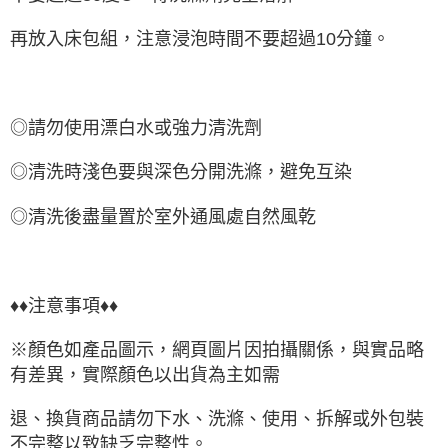
再放入床包組，注意浸泡時間不要超過10分鐘。
◎請勿使用漂白水或強力清洗劑
◎清洗時淺色要與深色分開洗滌，避免互染
◎清洗後盡量置於室外通風處自然風乾
♦♦注意事項♦♦
※顏色如產品圖示，網頁圖片因拍攝關係，與實品略
有差異，實際顏色以出貨為主如需
退、換貨商品請勿下水、洗滌、使用、拆解或外包裝
不完整以致缺乏完整性。