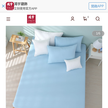
鴻宇寢飾
開啟APP
立刻使用官方APP
0
1
/
6