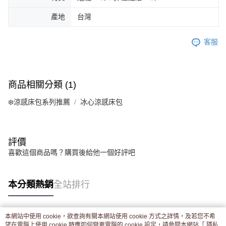
產地
台灣
客服
商品相關分類 (1)
❄️涼感床包系列推薦
冰心涼感床包
評價
喜歡這個商品嗎？購買後給他一個好評吧
本分類熱銷
全站排行
本網站中使用 cookie，欲查詢有關本網站使用 cookie 方式之詳情，及若您不希
熱門標籤
望在電腦上使用 cookie 時應如何變更電腦的 cookie 設定，請參閱本網站「
隱私