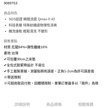
超商取貨付款
9089753
LINE Pay
商品特色
Apple Pay
SGS認證 瞬間涼感 Qmax-0.42
科技表層 特殊紡織達物理性涼爽
悠遊付
機洗速乾 輕鬆清洗 不變形
Google Pay
銷售重點
AFTEE先享後付
材質:尼龍84%+彈性纖維16%
相關說明
產地:台灣
【關於「AFTEE先享後付」】
✔可包覆30cm之床墊
ATM付款
AFTEE先享後付是「在收到商品之後才付款」的支付方式。 讓您購物簡單
便利好安心！
✔全包式鬆緊帶設計 不易位
１．簡單：不需註冊會員、不需綁卡、不需儲值。
✔手工裁製車縫，測量點稍有誤差，正負1-2cm為許可誤差值
運送方式
２．便利：只要手機號碼，簡訊認證，即可結帳。
※寄送限制
３．安心：先確認商品／服務後，再付款。
全家取貨付款
※可超商取貨付款，因體積限制，單筆訂單最多以『兩件』為限
免運費
【「AFTEE先享後付」結帳流程】
１．於結帳方式選擇「AFTEE先享後付」後，將跳轉至「AFTEE先享後付」
付款後全家取貨
結帳頁面，進行簡訊認證並確認金額後，即可完成結帳。
２．訂單成立數日內，您將收到繳費通知簡訊。
免運費
３．收到繳費通知簡訊後14天內，點擊此簡訊中的連結，可透過四大超商／
詳細說明
商品規格
相關推薦