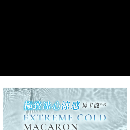
付款後7-11取貨
※ 交易是否成功請以「AFTEE先享後付 」之結帳頁面顯示為準，若有關於
是否繳費成功／繳費後需取消欲退款等相關疑問，請聯繫「AFTEE先享後付
每筆NT$60，滿NT$499(含以上)免運費
客戶支援中心」
https://netprotections.freshdesk.com/support/home
宅配
【注意事項】
１．透過由恩沛科技股份有限公司提供之「AFTEE先享後付」服務完成之交
每筆NT$100，滿NT$499(含以上)免運費
易，需依本服務之必要範圍內提供個人資料，並將交易相關給付款項請求債
權轉讓予恩沛科技股份有限公司。
離島宅配
２．關於個人資料處理事宜，請瀏覽以下網址：
每筆NT$100，滿NT$499(含以上)免運費
https://aftee.tw/terms/#terms3
３．未成年的使用者請事先徵得法定代理人或監護人之同意方可使用
「AFTEE先享後付」，若未經同意申辦者引起之損失，本公司不負相關責
任。
４．使用「AFTEE先享後付」時，將依據個別帳號之用戶狀況，依本公司即
時審查核予不同之上限額度；若仍有額度不足之情形，本公司將視審查結果
請求用戶進行身份認證。
５．嚴禁一人註冊多個帳號或使用他人資訊註冊。若發現惡意使用之情形，
恩沛科技股份有限公司將有權停止該用戶之使用額度並採取法律行動。