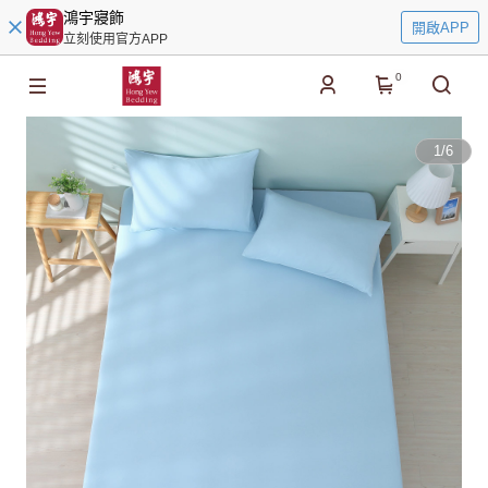
鴻宇寢飾
開啟APP
立刻使用官方APP
0
1
/
6