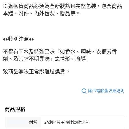
※退換貨商品必須為全新狀態且完整包裝，包含商品
本體、附件、內外包裝、贈品等。
♦♦特別注意♦♦
不得有下水及特殊異味「如香水、煙味、衣櫃芳香
劑、及其它不明異味」之情形，將導
致商品無法正常辦理退換貨。
顯示電腦版詳細說明
商品規格
材質
尼龍84％＋彈性纖維16％