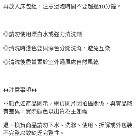
再放入床包組，注意浸泡時間不要超過10分鐘。
◎請勿使用漂白水或強力清洗劑
◎清洗時淺色要與深色分開洗滌，避免互染
◎清洗後盡量置於室外通風處自然風乾
♦♦注意事項♦♦
※顏色如產品圖示，網頁圖片因拍攝關係，與實品略
有差異，實際顏色以出貨為主如需
退、換貨商品請勿下水、洗滌、使用、拆解或外包裝
不完整以致缺乏完整性。