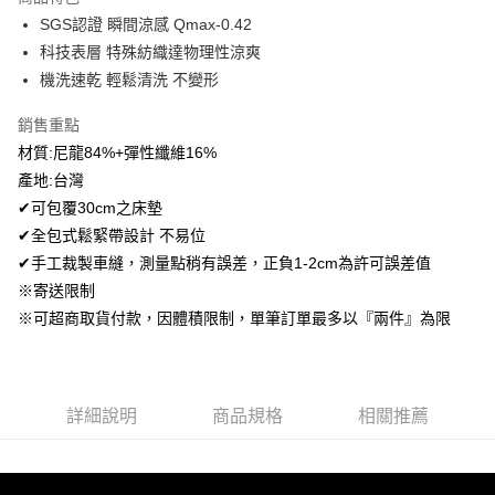
Apple Pay
SGS認證 瞬間涼感 Qmax-0.42
科技表層 特殊紡織達物理性涼爽
悠遊付
機洗速乾 輕鬆清洗 不變形
Google Pay
銷售重點
AFTEE先享後付
材質:尼龍84%+彈性纖維16%
相關說明
產地:台灣
【關於「AFTEE先享後付」】
✔可包覆30cm之床墊
ATM付款
AFTEE先享後付是「在收到商品之後才付款」的支付方式。 讓您購物簡單
便利好安心！
✔全包式鬆緊帶設計 不易位
１．簡單：不需註冊會員、不需綁卡、不需儲值。
✔手工裁製車縫，測量點稍有誤差，正負1-2cm為許可誤差值
運送方式
２．便利：只要手機號碼，簡訊認證，即可結帳。
※寄送限制
３．安心：先確認商品／服務後，再付款。
全家取貨付款
※可超商取貨付款，因體積限制，單筆訂單最多以『兩件』為限
免運費
【「AFTEE先享後付」結帳流程】
１．於結帳方式選擇「AFTEE先享後付」後，將跳轉至「AFTEE先享後付」
付款後全家取貨
結帳頁面，進行簡訊認證並確認金額後，即可完成結帳。
２．訂單成立數日內，您將收到繳費通知簡訊。
免運費
３．收到繳費通知簡訊後14天內，點擊此簡訊中的連結，可透過四大超商／
詳細說明
商品規格
相關推薦
ATM／網路銀行／等多元方式進行付款，方視為交易完成。
7-11取貨付款
※ 請注意：結帳手續完成當下不需立刻繳費，但若您需要取消訂單，請聯絡
每筆NT$60，滿NT$499(含以上)免運費
購買商品的店家。未經商家同意取消之訂單仍視為有效，需透過AFTEE先享
後付繳納相關費用。