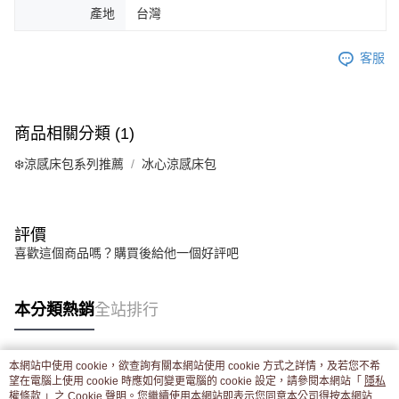
產地
台灣
客服
商品相關分類 (1)
❄️涼感床包系列推薦
冰心涼感床包
評價
喜歡這個商品嗎？購買後給他一個好評吧
本分類熱銷
全站排行
本網站中使用 cookie，欲查詢有關本網站使用 cookie 方式之詳情，及若您不希
熱門標籤
望在電腦上使用 cookie 時應如何變更電腦的 cookie 設定，請參閱本網站「
隱私
權條款
」之 Cookie 聲明。您繼續使用本網站即表示您同意本公司得按本網站使