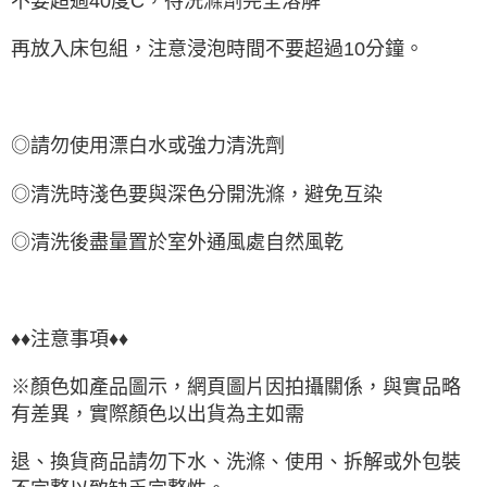
不要超過40度C，待洗滌劑完全溶解
再放入床包組，注意浸泡時間不要超過10分鐘。
◎請勿使用漂白水或強力清洗劑
◎清洗時淺色要與深色分開洗滌，避免互染
◎清洗後盡量置於室外通風處自然風乾
♦♦注意事項♦♦
※顏色如產品圖示，網頁圖片因拍攝關係，與實品略
有差異，實際顏色以出貨為主如需
退、換貨商品請勿下水、洗滌、使用、拆解或外包裝