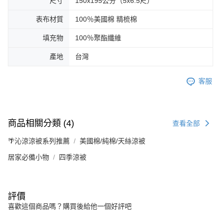
尺寸
150x195公分（5x6.5尺）
表布材質
100％美國棉 精梳棉
填充物
100％聚酯纖維
產地
台灣
客服
商品相關分類 (4)
查看全部
🌴沁涼涼被系列推薦
美國棉/純棉/天絲涼被
居家必備小物
四季涼被
評價
喜歡這個商品嗎？購買後給他一個好評吧