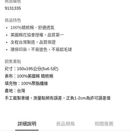
商品編號
超商取貨付款
9131335
LINE Pay
商品特色
Apple Pay
100％精梳棉、舒適透氣
美國棉花協會授權，品質第一
悠遊付
全程台灣製造，品質保證
Google Pay
環保印染，不易退色，不易起毛球
AFTEE先享後付
銷售重點
相關說明
尺寸：150x195公分(5x6.5尺)
【關於「AFTEE先享後付」】
表布：100%美國棉 精梳棉
ATM付款
AFTEE先享後付是「在收到商品之後才付款」的支付方式。 讓您購物簡單
便利好安心！
填充物：100%聚酯纖維
１．簡單：不需註冊會員、不需綁卡、不需儲值。
產地：台灣
運送方式
２．便利：只要手機號碼，簡訊認證，即可結帳。
手工裁製車縫，測量點稍有誤差，正負1-2cm為許可誤差值
３．安心：先確認商品／服務後，再付款。
全家取貨付款
免運費
【「AFTEE先享後付」結帳流程】
１．於結帳方式選擇「AFTEE先享後付」後，將跳轉至「AFTEE先享後付」
付款後全家取貨
結帳頁面，進行簡訊認證並確認金額後，即可完成結帳。
詳細說明
商品規格
相關推薦
２．訂單成立數日內，您將收到繳費通知簡訊。
免運費
３．收到繳費通知簡訊後14天內，點擊此簡訊中的連結，可透過四大超商／