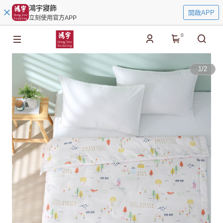
鴻宇寢飾
開啟APP
立刻使用官方APP
0
1
/
2