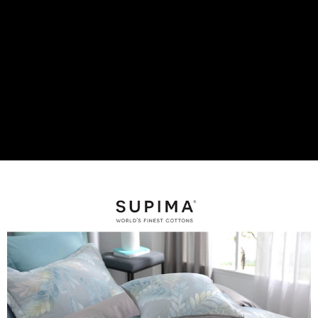
後付繳納相關費用。
付款後7-11取貨
※ 交易是否成功請以「AFTEE先享後付 」之結帳頁面顯示為準，若有關於
是否繳費成功／繳費後需取消欲退款等相關疑問，請聯繫「AFTEE先享後付
每筆NT$60，滿NT$499(含以上)免運費
客戶支援中心」
https://netprotections.freshdesk.com/support/home
宅配
【注意事項】
１．透過由恩沛科技股份有限公司提供之「AFTEE先享後付」服務完成之交
每筆NT$100，滿NT$499(含以上)免運費
易，需依本服務之必要範圍內提供個人資料，並將交易相關給付款項請求債
權轉讓予恩沛科技股份有限公司。
離島宅配
２．關於個人資料處理事宜，請瀏覽以下網址：
每筆NT$100，滿NT$499(含以上)免運費
https://aftee.tw/terms/#terms3
３．未成年的使用者請事先徵得法定代理人或監護人之同意方可使用
「AFTEE先享後付」，若未經同意申辦者引起之損失，本公司不負相關責
任。
４．使用「AFTEE先享後付」時，將依據個別帳號之用戶狀況，依本公司即
時審查核予不同之上限額度；若仍有額度不足之情形，本公司將視審查結果
請求用戶進行身份認證。
５．嚴禁一人註冊多個帳號或使用他人資訊註冊。若發現惡意使用之情形，
恩沛科技股份有限公司將有權停止該用戶之使用額度並採取法律行動。