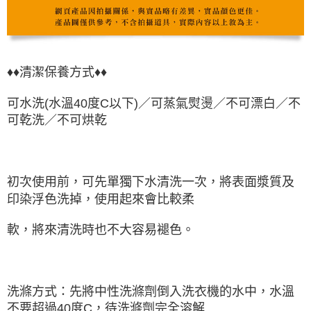
♦♦清潔保養方式♦♦
可水洗(水溫40度C以下)／可蒸氣熨燙／不可漂白／不
可乾洗／不可烘乾
初次使用前，可先單獨下水清洗一次，將表面漿質及
印染浮色洗掉，使用起來會比較柔
軟，將來清洗時也不大容易褪色。
洗滌方式：先將中性洗滌劑倒入洗衣機的水中，水溫
不要超過40度C，待洗滌劑完全溶解