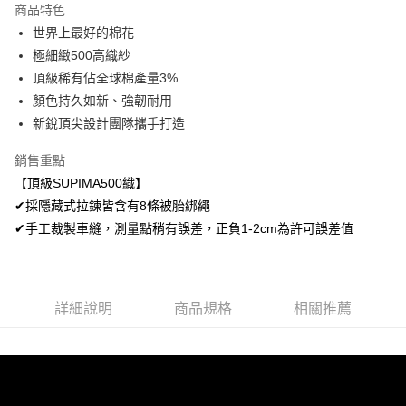
商品特色
Apple Pay
世界上最好的棉花
極細緻500高織紗
悠遊付
頂級稀有佔全球棉產量3%
Google Pay
顏色持久如新、強韌耐用
新銳頂尖設計團隊攜手打造
AFTEE先享後付
相關說明
銷售重點
【關於「AFTEE先享後付」】
【頂級SUPIMA500織】
ATM付款
AFTEE先享後付是「在收到商品之後才付款」的支付方式。 讓您購物簡單
便利好安心！
✔採隱藏式拉鍊皆含有8條被胎綁繩
１．簡單：不需註冊會員、不需綁卡、不需儲值。
✔手工裁製車縫，測量點稍有誤差，正負1-2cm為許可誤差值
運送方式
２．便利：只要手機號碼，簡訊認證，即可結帳。
３．安心：先確認商品／服務後，再付款。
全家取貨付款
免運費
【「AFTEE先享後付」結帳流程】
１．於結帳方式選擇「AFTEE先享後付」後，將跳轉至「AFTEE先享後付」
詳細說明
商品規格
相關推薦
付款後全家取貨
結帳頁面，進行簡訊認證並確認金額後，即可完成結帳。
２．訂單成立數日內，您將收到繳費通知簡訊。
免運費
３．收到繳費通知簡訊後14天內，點擊此簡訊中的連結，可透過四大超商／
ATM／網路銀行／等多元方式進行付款，方視為交易完成。
7-11取貨付款
※ 請注意：結帳手續完成當下不需立刻繳費，但若您需要取消訂單，請聯絡
每筆NT$60，滿NT$499(含以上)免運費
購買商品的店家。未經商家同意取消之訂單仍視為有效，需透過AFTEE先享