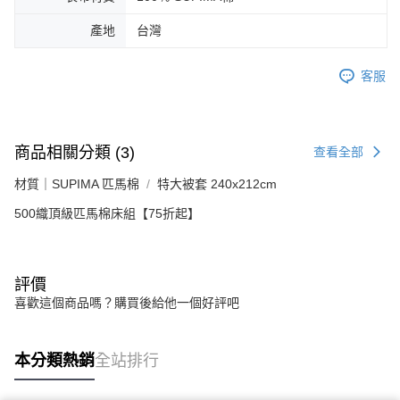
產地
台灣
客服
商品相關分類 (3)
查看全部
材質｜SUPIMA 匹馬棉
特大被套 240x212cm
500織頂級匹馬棉床組【75折起】
評價
喜歡這個商品嗎？購買後給他一個好評吧
本分類熱銷
全站排行