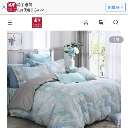
鴻宇寢飾
開啟APP
立刻使用官方APP
0
1
/
9