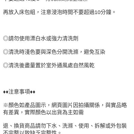
再放入床包組，注意浸泡時間不要超過10分鐘。
◎請勿使用漂白水或強力清洗劑
◎清洗時淺色要與深色分開洗滌，避免互染
◎清洗後盡量置於室外通風處自然風乾
♦♦注意事項♦♦
※顏色如產品圖示，網頁圖片因拍攝關係，與實品略
有差異，實際顏色以出貨為主如需
退、換貨商品請勿下水、洗滌、使用、拆解或外包裝
不完整以致缺乏完整性。