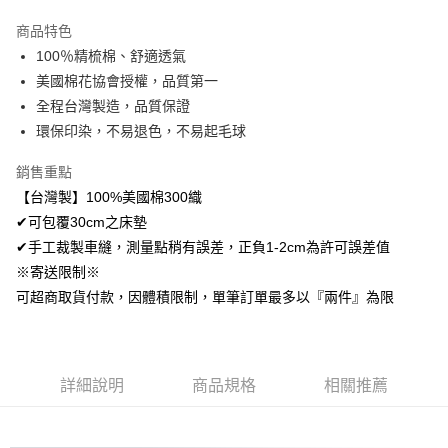
LINE Pay
商品特色
Apple Pay
100％精梳棉、舒適透氣
美國棉花協會授權，品質第一
悠遊付
全程台灣製造，品質保證
Google Pay
環保印染，不易退色，不易起毛球
AFTEE先享後付
銷售重點
相關說明
【台灣製】100%美國棉300織
【關於「AFTEE先享後付」】
✔可包覆30cm之床墊
ATM付款
AFTEE先享後付是「在收到商品之後才付款」的支付方式。 讓您購物簡單
便利好安心！
✔手工裁製車縫，測量點稍有誤差，正負1-2cm為許可誤差值
１．簡單：不需註冊會員、不需綁卡、不需儲值。
※寄送限制※
運送方式
２．便利：只要手機號碼，簡訊認證，即可結帳。
可超商取貨付款，因體積限制，單筆訂單最多以『兩件』為限
３．安心：先確認商品／服務後，再付款。
全家取貨付款
免運費
【「AFTEE先享後付」結帳流程】
１．於結帳方式選擇「AFTEE先享後付」後，將跳轉至「AFTEE先享後付」
付款後全家取貨
結帳頁面，進行簡訊認證並確認金額後，即可完成結帳。
詳細說明
商品規格
相關推薦
２．訂單成立數日內，您將收到繳費通知簡訊。
免運費
３．收到繳費通知簡訊後14天內，點擊此簡訊中的連結，可透過四大超商／
ATM／網路銀行／等多元方式進行付款，方視為交易完成。
7-11取貨付款
※ 請注意：結帳手續完成當下不需立刻繳費，但若您需要取消訂單，請聯絡