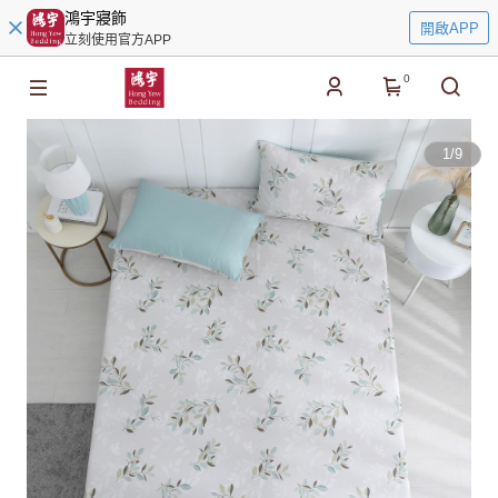
鴻宇寢飾
開啟APP
立刻使用官方APP
0
1
/
9