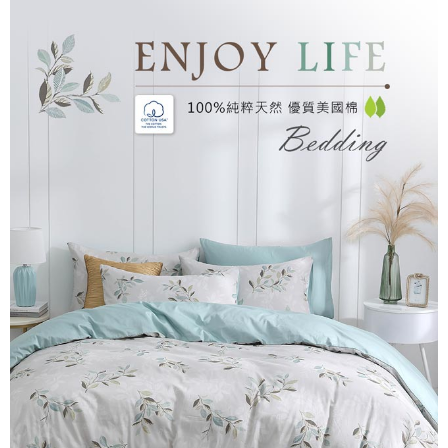
每筆NT$60，滿NT$499(含以上)免運費
購買商品的店家。未經商家同意取消之訂單仍視為有效，需透過AFTEE先享
後付繳納相關費用。
付款後7-11取貨
※ 交易是否成功請以「AFTEE先享後付 」之結帳頁面顯示為準，若有關於
是否繳費成功／繳費後需取消欲退款等相關疑問，請聯繫「AFTEE先享後付
每筆NT$60，滿NT$499(含以上)免運費
客戶支援中心」
https://netprotections.freshdesk.com/support/home
宅配
【注意事項】
１．透過由恩沛科技股份有限公司提供之「AFTEE先享後付」服務完成之交
每筆NT$100，滿NT$499(含以上)免運費
易，需依本服務之必要範圍內提供個人資料，並將交易相關給付款項請求債
權轉讓予恩沛科技股份有限公司。
離島宅配
２．關於個人資料處理事宜，請瀏覽以下網址：
每筆NT$100，滿NT$499(含以上)免運費
https://aftee.tw/terms/#terms3
３．未成年的使用者請事先徵得法定代理人或監護人之同意方可使用
「AFTEE先享後付」，若未經同意申辦者引起之損失，本公司不負相關責
任。
４．使用「AFTEE先享後付」時，將依據個別帳號之用戶狀況，依本公司即
時審查核予不同之上限額度；若仍有額度不足之情形，本公司將視審查結果
請求用戶進行身份認證。
５．嚴禁一人註冊多個帳號或使用他人資訊註冊。若發現惡意使用之情形，
恩沛科技股份有限公司將有權停止該用戶之使用額度並採取法律行動。