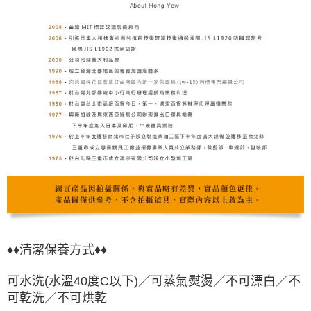
♦♦清潔保養方式♦♦
可水洗(水溫40度C以下)／可蒸氣熨燙／不可漂白／不
可乾洗／不可烘乾