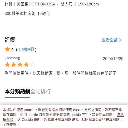
材質｜美國棉COTTON USA
雙人尺寸 150x186cm
300織美國棉床組【85折】
評價
查看全部
4
(
1
則評價
)
x********0
2024/12/20
剛開始使用時，比天絲還硬一點，睡一段時間後就沒有這問題了
本分類熱銷
全站排行
本網站中使用 cookie，欲查詢有關本網站使用 cookie 方式之詳情，及若您不希
熱門標籤
望在電腦上使用 cookie 時應如何變更電腦的 cookie 設定，請參閱本網站「
隱私
權條款
」之 Cookie 聲明。您繼續使用本網站即表示您同意本公司得按本網站使
用條款之 Cookie 聲明使用 cookie。
了解更多 >