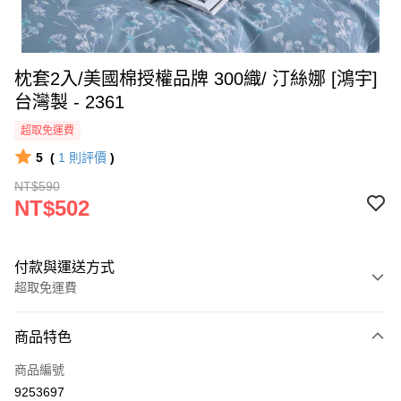
枕套2入/美國棉授權品牌 300織/ 汀絲娜 [鴻宇]
台灣製 - 2361
超取免運費
5
(
1
則評價
)
NT$590
NT$502
付款與運送方式
超取免運費
付款方式
商品特色
信用卡一次付款
商品編號
超商取貨付款
9253697