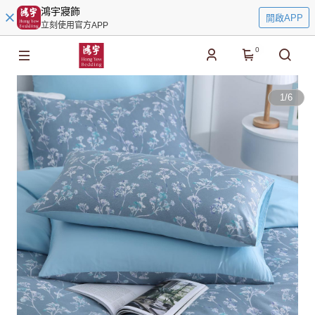
鴻宇寢飾
開啟APP
立刻使用官方APP
0
1
/
6