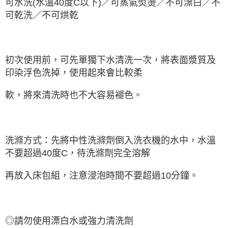
可水洗(水溫40度C以下)／可蒸氣熨燙／不可漂白／不
可乾洗／不可烘乾
初次使用前，可先單獨下水清洗一次，將表面漿質及
印染浮色洗掉，使用起來會比較柔
軟，將來清洗時也不大容易褪色。
洗滌方式：先將中性洗滌劑倒入洗衣機的水中，水溫
不要超過40度C，待洗滌劑完全溶解
再放入床包組，注意浸泡時間不要超過10分鐘。
◎請勿使用漂白水或強力清洗劑