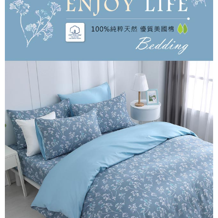
每筆NT$60，滿NT$499(含以上)免運費
購買商品的店家。未經商家同意取消之訂單仍視為有效，需透過AFTEE先享
後付繳納相關費用。
付款後7-11取貨
※ 交易是否成功請以「AFTEE先享後付 」之結帳頁面顯示為準，若有關於
是否繳費成功／繳費後需取消欲退款等相關疑問，請聯繫「AFTEE先享後付
每筆NT$60，滿NT$499(含以上)免運費
客戶支援中心」
https://netprotections.freshdesk.com/support/home
宅配
【注意事項】
１．透過由恩沛科技股份有限公司提供之「AFTEE先享後付」服務完成之交
每筆NT$100，滿NT$499(含以上)免運費
易，需依本服務之必要範圍內提供個人資料，並將交易相關給付款項請求債
權轉讓予恩沛科技股份有限公司。
離島宅配
２．關於個人資料處理事宜，請瀏覽以下網址：
每筆NT$100，滿NT$499(含以上)免運費
https://aftee.tw/terms/#terms3
３．未成年的使用者請事先徵得法定代理人或監護人之同意方可使用
「AFTEE先享後付」，若未經同意申辦者引起之損失，本公司不負相關責
任。
４．使用「AFTEE先享後付」時，將依據個別帳號之用戶狀況，依本公司即
時審查核予不同之上限額度；若仍有額度不足之情形，本公司將視審查結果
請求用戶進行身份認證。
５．嚴禁一人註冊多個帳號或使用他人資訊註冊。若發現惡意使用之情形，
恩沛科技股份有限公司將有權停止該用戶之使用額度並採取法律行動。