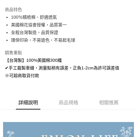
LINE Pay
商品特色
Apple Pay
100％精梳棉、舒適透氣
美國棉花協會授權，品質第一
悠遊付
全程台灣製造，品質保證
Google Pay
環保印染，不易退色，不易起毛球
AFTEE先享後付
銷售重點
相關說明
【台灣製】100%美國棉300織
【關於「AFTEE先享後付」】
✔手工裁製車縫，測量點稍有誤差，正負1-2cm為許可誤差值
ATM付款
AFTEE先享後付是「在收到商品之後才付款」的支付方式。 讓您購物簡單
便利好安心！
※可超商取貨付款
１．簡單：不需註冊會員、不需綁卡、不需儲值。
運送方式
２．便利：只要手機號碼，簡訊認證，即可結帳。
３．安心：先確認商品／服務後，再付款。
全家取貨付款
免運費
詳細說明
商品規格
相關推薦
【「AFTEE先享後付」結帳流程】
１．於結帳方式選擇「AFTEE先享後付」後，將跳轉至「AFTEE先享後付」
付款後全家取貨
結帳頁面，進行簡訊認證並確認金額後，即可完成結帳。
２．訂單成立數日內，您將收到繳費通知簡訊。
免運費
３．收到繳費通知簡訊後14天內，點擊此簡訊中的連結，可透過四大超商／
ATM／網路銀行／等多元方式進行付款，方視為交易完成。
7-11取貨付款
※ 請注意：結帳手續完成當下不需立刻繳費，但若您需要取消訂單，請聯絡