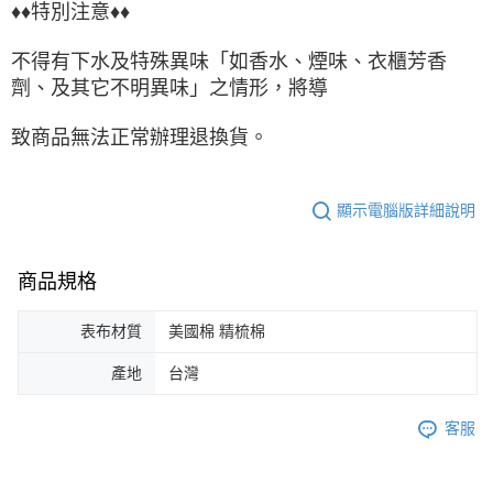
♦♦特別注意♦♦
不得有下水及特殊異味「如香水、煙味、衣櫃芳香
劑、及其它不明異味」之情形，將導
致商品無法正常辦理退換貨。
顯示電腦版詳細說明
商品規格
表布材質
美國棉 精梳棉
產地
台灣
客服