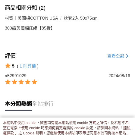
商品相關分類 (2)
材質｜美國棉COTTON USA
枕套2入 50x75cm
300織美國棉床組【85折】
評價
查看全部
5
(
1
則評價
)
a52991029
2024/08/16
本分類熱銷
全站排行
本網站中使用 cookie，欲查詢有關本網站使用 cookie 方式之詳情，及若您不希
熱門標籤
望在電腦上使用 cookie 時應如何變更電腦的 cookie 設定，請參閱本網站「
隱私
權條款
」之 Cookie 聲明。您繼續使用本網站即表示您同意本公司得按本網站使