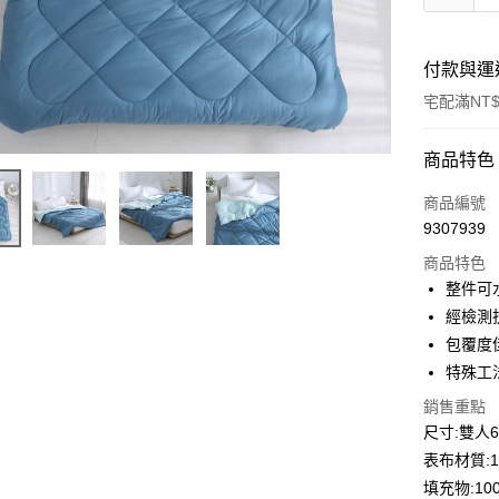
付款與運
宅配滿NT$
付款方式
商品特色
信用卡一
商品編號
9307939
LINE Pay
商品特色
Apple Pay
整件可
經檢測
悠遊付
包覆度
Google Pa
特殊工
AFTEE先
銷售重點
相關說明
尺寸:雙人6x
【關於「A
表布材質:
ATM付款
AFTEE
填充物:1
便利好安