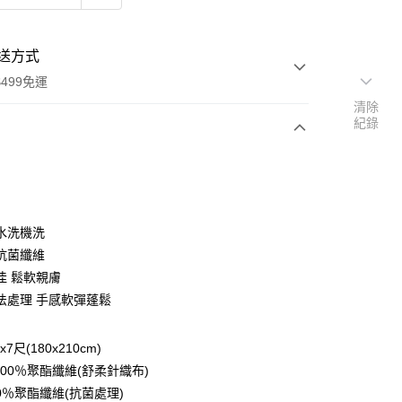
送方式
499免運
清除
紀錄
次付款
水洗機洗
抗菌纖維
佳 鬆軟親膚
y
法處理 手感軟彈蓬鬆
享後付
7尺(180x210cm)
FTEE先享後付」】
100％聚酯纖維(舒柔針織布)
先享後付是「在收到商品之後才付款」的支付方式。 讓您購物簡單
00％聚酯纖維(抗菌處理)
心！