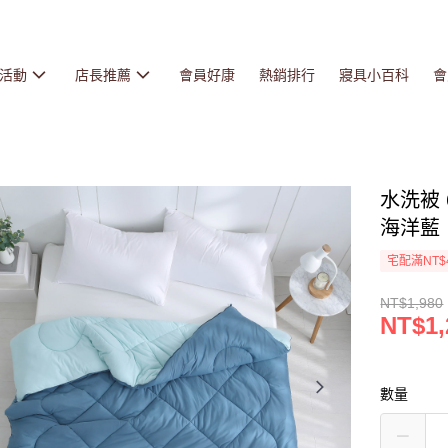
活動
店長推薦
會員好康
熱銷排行
寢具小百科
會
水洗被 
海洋藍
宅配滿NT$
NT$1,980
NT$1,
數量