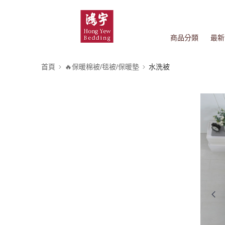
商品分類
最新
首頁
🔥保暖棉被/毯被/保暖墊
水洗被