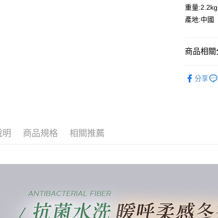
１．簡單
重量:2.2kg
２．便利
運送方式
產地:中國
３．安心
宅配
【「AFT
每筆NT$1
１．於結帳
商品相關分
付」結帳
離島宅配
２．訂單
🔥保暖棉
３．收到繳
分享
每筆NT$1
／ATM／
※ 請注意
絡購買商品
先享後付
※ 交易是
是否繳費成
說明
商品規格
相關推薦
付客戶支
【注意事
１．透過由
交易，需
求債權轉
２．關於
https://aft
３．未成
「AFTE