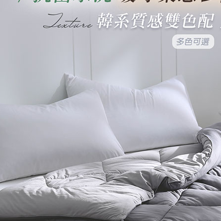
任。
４．使用「
即時審查
結果請求
５．嚴禁
形，恩沛
動。