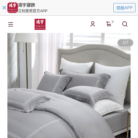
鴻宇寢飾
開啟APP
立刻使用官方APP
0
1
/
7