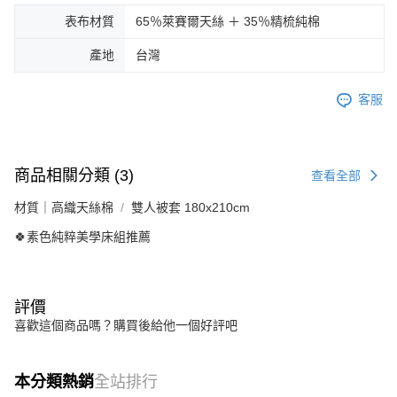
表布材質
65％萊賽爾天絲 ＋ 35％精梳純棉
產地
台灣
客服
商品相關分類 (3)
查看全部
材質｜高織天絲棉
雙人被套 180x210cm
🍀素色純粹美學床組推薦
評價
喜歡這個商品嗎？購買後給他一個好評吧
本分類熱銷
全站排行