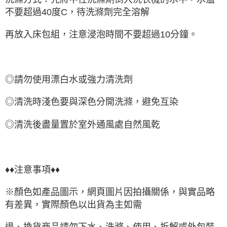
不要超過40度C，待洗滌劑完全溶解
再放入床包組，注意浸泡時間不要超過10分鐘。
◎請勿使用漂白水或強力清洗劑
◎清洗時淺色要與深色分開洗滌，避免互染
◎清洗後盡量置於室外通風處自然風乾
♦♦注意事項♦♦
※顏色如產品圖示，網頁圖片因拍攝關係，與實品略
有差異，實際顏色以出貨為主如需
退、換貨商品請勿下水、洗滌、使用、拆解或外包裝