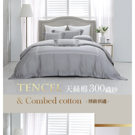
付款後7-11取貨
※ 交易是否成功請以「AFTEE先享後付 」之結帳頁面顯示為準，若有關於
是否繳費成功／繳費後需取消欲退款等相關疑問，請聯繫「AFTEE先享後付
每筆NT$60，滿NT$499(含以上)免運費
客戶支援中心」
https://netprotections.freshdesk.com/support/home
宅配
【注意事項】
１．透過由恩沛科技股份有限公司提供之「AFTEE先享後付」服務完成之交
每筆NT$100，滿NT$499(含以上)免運費
易，需依本服務之必要範圍內提供個人資料，並將交易相關給付款項請求債
權轉讓予恩沛科技股份有限公司。
離島宅配
２．關於個人資料處理事宜，請瀏覽以下網址：
每筆NT$100，滿NT$499(含以上)免運費
https://aftee.tw/terms/#terms3
３．未成年的使用者請事先徵得法定代理人或監護人之同意方可使用
「AFTEE先享後付」，若未經同意申辦者引起之損失，本公司不負相關責
任。
４．使用「AFTEE先享後付」時，將依據個別帳號之用戶狀況，依本公司即
時審查核予不同之上限額度；若仍有額度不足之情形，本公司將視審查結果
請求用戶進行身份認證。
５．嚴禁一人註冊多個帳號或使用他人資訊註冊。若發現惡意使用之情形，
恩沛科技股份有限公司將有權停止該用戶之使用額度並採取法律行動。