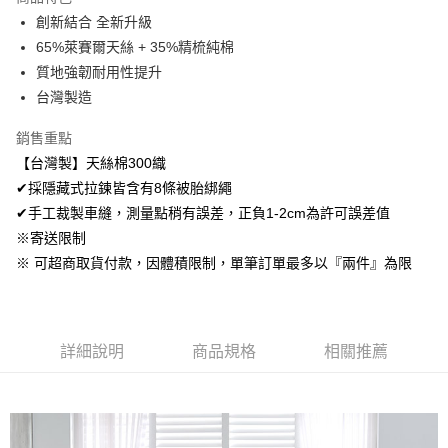
Apple Pay
創新結合 全新升級
65%萊賽爾天絲 + 35%精梳純棉
悠遊付
質地強韌耐用性提升
Google Pay
台灣製造
AFTEE先享後付
銷售重點
相關說明
【台灣製】天絲棉300織
【關於「AFTEE先享後付」】
✔採隱藏式拉鍊皆含有8條被胎綁繩
ATM付款
AFTEE先享後付是「在收到商品之後才付款」的支付方式。 讓您購物簡單
便利好安心！
✔手工裁製車縫，測量點稍有誤差，正負1-2cm為許可誤差值
１．簡單：不需註冊會員、不需綁卡、不需儲值。
※寄送限制
運送方式
２．便利：只要手機號碼，簡訊認證，即可結帳。
※ 可超商取貨付款，因體積限制，單筆訂單最多以『兩件』為限
３．安心：先確認商品／服務後，再付款。
全家取貨付款
免運費
【「AFTEE先享後付」結帳流程】
１．於結帳方式選擇「AFTEE先享後付」後，將跳轉至「AFTEE先享後付」
付款後全家取貨
結帳頁面，進行簡訊認證並確認金額後，即可完成結帳。
詳細說明
商品規格
相關推薦
２．訂單成立數日內，您將收到繳費通知簡訊。
免運費
３．收到繳費通知簡訊後14天內，點擊此簡訊中的連結，可透過四大超商／
ATM／網路銀行／等多元方式進行付款，方視為交易完成。
7-11取貨付款
※ 請注意：結帳手續完成當下不需立刻繳費，但若您需要取消訂單，請聯絡
每筆NT$60，滿NT$499(含以上)免運費
購買商品的店家。未經商家同意取消之訂單仍視為有效，需透過AFTEE先享
後付繳納相關費用。