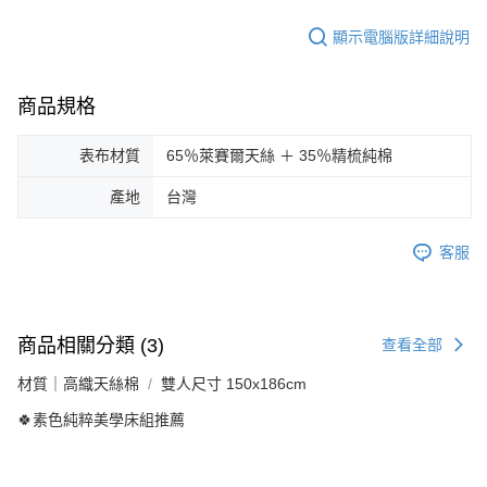
顯示電腦版詳細說明
商品規格
表布材質
65％萊賽爾天絲 ＋ 35％精梳純棉
產地
台灣
客服
商品相關分類 (3)
查看全部
材質｜高織天絲棉
雙人尺寸 150x186cm
🍀素色純粹美學床組推薦