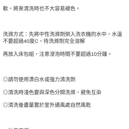
軟，將來清洗時也不大容易褪色。
洗滌方式：先將中性洗滌劑倒入洗衣機的水中，水溫
不要超過40度C，待洗滌劑完全溶解
再放入床包組，注意浸泡時間不要超過10分鐘。
◎請勿使用漂白水或強力清洗劑
◎清洗時淺色要與深色分開洗滌，避免互染
◎清洗後盡量置於室外通風處自然風乾