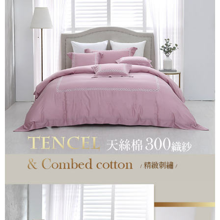
付款後7-11取貨
※ 交易是否成功請以「AFTEE先享後付 」之結帳頁面顯示為準，若有關於
是否繳費成功／繳費後需取消欲退款等相關疑問，請聯繫「AFTEE先享後付
每筆NT$60，滿NT$499(含以上)免運費
客戶支援中心」
https://netprotections.freshdesk.com/support/home
宅配
【注意事項】
１．透過由恩沛科技股份有限公司提供之「AFTEE先享後付」服務完成之交
每筆NT$100，滿NT$499(含以上)免運費
易，需依本服務之必要範圍內提供個人資料，並將交易相關給付款項請求債
權轉讓予恩沛科技股份有限公司。
離島宅配
２．關於個人資料處理事宜，請瀏覽以下網址：
每筆NT$100，滿NT$499(含以上)免運費
https://aftee.tw/terms/#terms3
３．未成年的使用者請事先徵得法定代理人或監護人之同意方可使用
「AFTEE先享後付」，若未經同意申辦者引起之損失，本公司不負相關責
任。
４．使用「AFTEE先享後付」時，將依據個別帳號之用戶狀況，依本公司即
時審查核予不同之上限額度；若仍有額度不足之情形，本公司將視審查結果
請求用戶進行身份認證。
５．嚴禁一人註冊多個帳號或使用他人資訊註冊。若發現惡意使用之情形，
恩沛科技股份有限公司將有權停止該用戶之使用額度並採取法律行動。