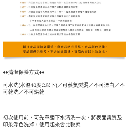
♦♦清潔保養方式♦♦
可水洗(水溫40度C以下)／可蒸氣熨燙／不可漂白／不
可乾洗／不可烘乾
初次使用前，可先單獨下水清洗一次，將表面漿質及
印染浮色洗掉，使用起來會比較柔