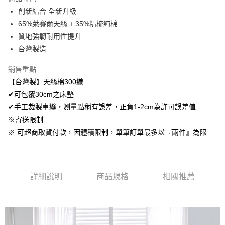
Apple Pay
創新結合 全新升級
65%萊賽爾天絲 + 35%精梳純棉
悠遊付
質地強韌耐用性提升
Google Pay
台灣製造
AFTEE先享後付
銷售重點
相關說明
【台灣製】天絲棉300織
【關於「AFTEE先享後付」】
✔可包覆30cm之床墊
ATM付款
AFTEE先享後付是「在收到商品之後才付款」的支付方式。 讓您購物簡單
便利好安心！
✔手工裁製車縫，測量點稍有誤差，正負1-2cm為許可誤差值
１．簡單：不需註冊會員、不需綁卡、不需儲值。
※寄送限制
運送方式
２．便利：只要手機號碼，簡訊認證，即可結帳。
※ 可超商取貨付款，因體積限制，單筆訂單最多以『兩件』為限
３．安心：先確認商品／服務後，再付款。
全家取貨付款
免運費
【「AFTEE先享後付」結帳流程】
１．於結帳方式選擇「AFTEE先享後付」後，將跳轉至「AFTEE先享後付」
付款後全家取貨
結帳頁面，進行簡訊認證並確認金額後，即可完成結帳。
詳細說明
商品規格
相關推薦
２．訂單成立數日內，您將收到繳費通知簡訊。
免運費
３．收到繳費通知簡訊後14天內，點擊此簡訊中的連結，可透過四大超商／
ATM／網路銀行／等多元方式進行付款，方視為交易完成。
7-11取貨付款
※ 請注意：結帳手續完成當下不需立刻繳費，但若您需要取消訂單，請聯絡
每筆NT$60，滿NT$499(含以上)免運費
購買商品的店家。未經商家同意取消之訂單仍視為有效，需透過AFTEE先享
後付繳納相關費用。