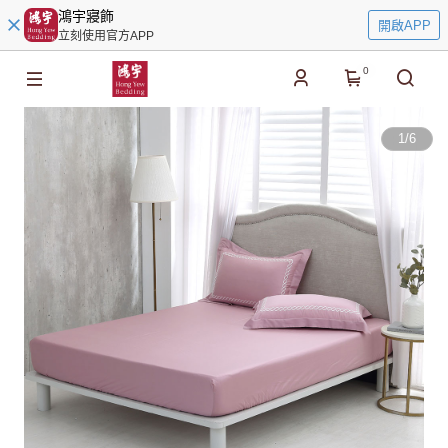
鴻宇寢飾
開啟APP
立刻使用官方APP
0
1
/
6