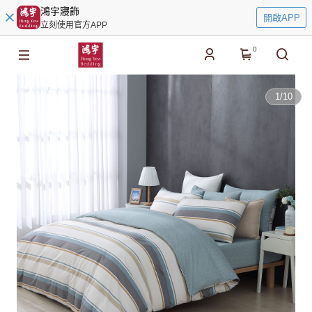
鴻宇寢飾
開啟APP
立刻使用官方APP
0
1
/
10