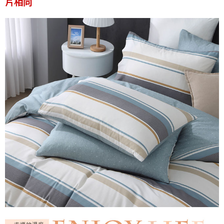
片相同
付款後7-11取貨
※ 交易是否成功請以「AFTEE先享後付 」之結帳頁面顯示為準，若有關於
是否繳費成功／繳費後需取消欲退款等相關疑問，請聯繫「AFTEE先享後付
每筆NT$60，滿NT$499(含以上)免運費
客戶支援中心」
https://netprotections.freshdesk.com/support/home
宅配
【注意事項】
１．透過由恩沛科技股份有限公司提供之「AFTEE先享後付」服務完成之交
每筆NT$100，滿NT$499(含以上)免運費
易，需依本服務之必要範圍內提供個人資料，並將交易相關給付款項請求債
權轉讓予恩沛科技股份有限公司。
離島宅配
２．關於個人資料處理事宜，請瀏覽以下網址：
每筆NT$100，滿NT$499(含以上)免運費
https://aftee.tw/terms/#terms3
３．未成年的使用者請事先徵得法定代理人或監護人之同意方可使用
「AFTEE先享後付」，若未經同意申辦者引起之損失，本公司不負相關責
任。
４．使用「AFTEE先享後付」時，將依據個別帳號之用戶狀況，依本公司即
時審查核予不同之上限額度；若仍有額度不足之情形，本公司將視審查結果
請求用戶進行身份認證。
５．嚴禁一人註冊多個帳號或使用他人資訊註冊。若發現惡意使用之情形，
恩沛科技股份有限公司將有權停止該用戶之使用額度並採取法律行動。