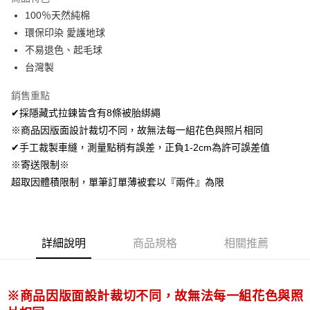
Apple Pay
100％天然純棉
環保印染 愛護地球
悠遊付
不易退色、起毛球
Google Pay
台灣製
AFTEE先享後付
銷售重點
相關說明
✔採隱藏式拉鍊皆含有8條被胎綁繩
【關於「AFTEE先享後付」】
※商品因版面設計裁切不同，故無法每一組花色與照片相同
ATM付款
AFTEE先享後付是「在收到商品之後才付款」的支付方式。 讓您購物簡單
便利好安心！
✔手工裁製車縫，測量點稍有誤差，正負1-2cm為許可誤差值
１．簡單：不需註冊會員、不需綁卡、不需儲值。
※寄送限制※
運送方式
２．便利：只要手機號碼，簡訊認證，即可結帳。
超取因體積限制，單筆訂單薄被套以『兩件』為限
３．安心：先確認商品／服務後，再付款。
全家取貨付款
免運費
【「AFTEE先享後付」結帳流程】
１．於結帳方式選擇「AFTEE先享後付」後，將跳轉至「AFTEE先享後付」
付款後全家取貨
結帳頁面，進行簡訊認證並確認金額後，即可完成結帳。
詳細說明
商品規格
相關推薦
２．訂單成立數日內，您將收到繳費通知簡訊。
免運費
３．收到繳費通知簡訊後14天內，點擊此簡訊中的連結，可透過四大超商／
ATM／網路銀行／等多元方式進行付款，方視為交易完成。
7-11取貨付款
※ 請注意：結帳手續完成當下不需立刻繳費，但若您需要取消訂單，請聯絡
※商品因版面設計裁切不同，故無法每一組花色與照
每筆NT$60，滿NT$499(含以上)免運費
購買商品的店家。未經商家同意取消之訂單仍視為有效，需透過AFTEE先享
後付繳納相關費用。