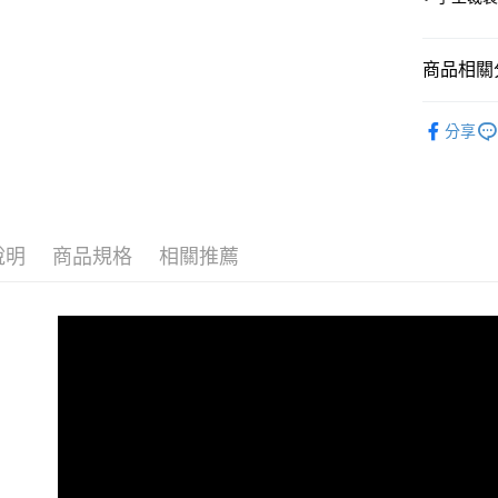
便利好安
１．簡單
２．便利
運送方式
商品相關分
３．安心
全家取貨
材質｜SUP
【「AFT
分享
免運費
１．於結帳
🍀素色純
付」結帳
付款後全
２．訂單
尺寸｜特大 
３．收到繳
免運費
／ATM／
※ 請注意
7-11取貨
說明
商品規格
相關推薦
絡購買商品
先享後付
每筆NT$6
※ 交易是
是否繳費成
付款後7-1
付客戶支
每筆NT$6
【注意事
宅配
１．透過由
交易，需
每筆NT$1
求債權轉
２．關於
離島宅配
https://aft
每筆NT$1
３．未成