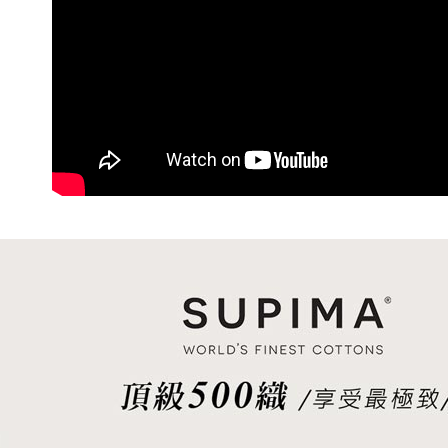
「AFTE
任。
４．使用「
即時審查
結果請求
５．嚴禁
形，恩沛
動。