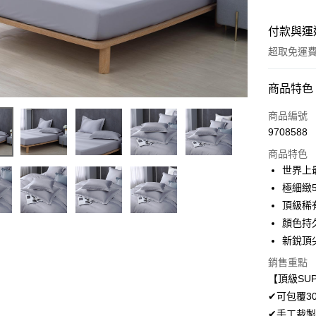
付款與運
超取免運
付款方式
商品特色
信用卡一
商品編號
9708588
超商取貨
商品特色
LINE Pay
世界上
極細緻
Apple Pay
頂級稀
悠遊付
顏色持
新銳頂
Google Pa
銷售重點
AFTEE先
【頂級SUP
相關說明
✔可包覆3
【關於「A
ATM付款
✔手工裁製
AFTEE