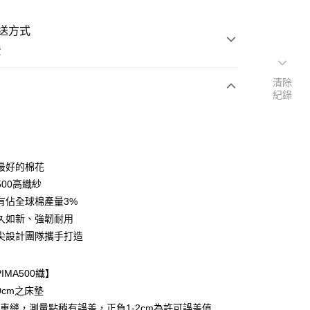
送方式
費
清除
紀錄
次付款
付款
最好的棉花
500高織紗
有佔全球棉產量3%
久如新、強韌耐用
尖設計團隊攜手打造
y
享後付
IMA500織】
0cm之床墊
FTEE先享後付」】
車縫，測量點稍有誤差，正負1-2cm為許可誤差值
先享後付是「在收到商品之後才付款」的支付方式。 讓您購物簡單