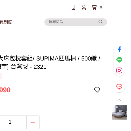
0
員制度
床包枕套組/ SUPIMA匹馬棉 / 500織 /
宇] 台灣製 - 2321
990