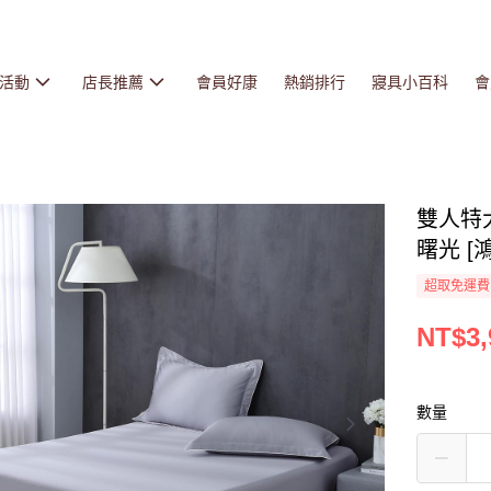
活動
店長推薦
會員好康
熱銷排行
寢具小百科
會
雙人特大
曙光 [鴻
超取免運費
NT$3,
數量