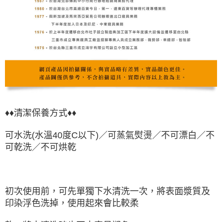
♦♦清潔保養方式♦♦
可水洗(水溫40度C以下)／可蒸氣熨燙／不可漂白／不
可乾洗／不可烘乾
初次使用前，可先單獨下水清洗一次，將表面漿質及
印染浮色洗掉，使用起來會比較柔