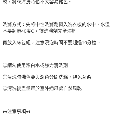
軟，將來清洗時也不大容易褪色。
洗滌方式：先將中性洗滌劑倒入洗衣機的水中，水溫
不要超過40度C，待洗滌劑完全溶解
再放入床包組，注意浸泡時間不要超過10分鐘。
◎請勿使用漂白水或強力清洗劑
◎清洗時淺色要與深色分開洗滌，避免互染
◎清洗後盡量置於室外通風處自然風乾
♦♦注意事項♦♦