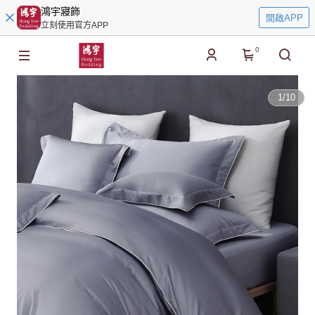
鴻宇寢飾
開啟APP
立刻使用官方APP
0
1
/
10