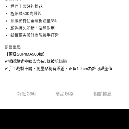
Apple Pay
世界上最好的棉花
極細緻500高織紗
悠遊付
頂級稀有佔全球棉產量3%
Google Pay
顏色持久如新、強韌耐用
新銳頂尖設計團隊攜手打造
AFTEE先享後付
相關說明
銷售重點
【關於「AFTEE先享後付」】
【頂級SUPIMA500織】
ATM付款
AFTEE先享後付是「在收到商品之後才付款」的支付方式。 讓您購物簡單
便利好安心！
✔採隱藏式拉鍊皆含有8條被胎綁繩
１．簡單：不需註冊會員、不需綁卡、不需儲值。
✔手工裁製車縫，測量點稍有誤差，正負1-2cm為許可誤差值
運送方式
２．便利：只要手機號碼，簡訊認證，即可結帳。
３．安心：先確認商品／服務後，再付款。
全家取貨付款
免運費
【「AFTEE先享後付」結帳流程】
１．於結帳方式選擇「AFTEE先享後付」後，將跳轉至「AFTEE先享後付」
詳細說明
商品規格
相關推薦
付款後全家取貨
結帳頁面，進行簡訊認證並確認金額後，即可完成結帳。
２．訂單成立數日內，您將收到繳費通知簡訊。
免運費
３．收到繳費通知簡訊後14天內，點擊此簡訊中的連結，可透過四大超商／
ATM／網路銀行／等多元方式進行付款，方視為交易完成。
7-11取貨付款
※ 請注意：結帳手續完成當下不需立刻繳費，但若您需要取消訂單，請聯絡
每筆NT$60，滿NT$499(含以上)免運費
購買商品的店家。未經商家同意取消之訂單仍視為有效，需透過AFTEE先享
後付繳納相關費用。