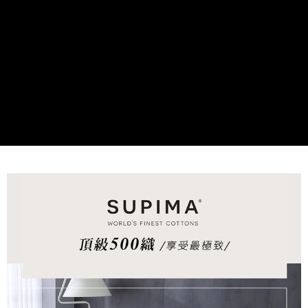
付款後7-11取貨
※ 交易是否成功請以「AFTEE先享後付 」之結帳頁面顯示為準，若有關於
是否繳費成功／繳費後需取消欲退款等相關疑問，請聯繫「AFTEE先享後付
每筆NT$60，滿NT$499(含以上)免運費
客戶支援中心」
https://netprotections.freshdesk.com/support/home
宅配
【注意事項】
１．透過由恩沛科技股份有限公司提供之「AFTEE先享後付」服務完成之交
每筆NT$100，滿NT$499(含以上)免運費
易，需依本服務之必要範圍內提供個人資料，並將交易相關給付款項請求債
權轉讓予恩沛科技股份有限公司。
離島宅配
２．關於個人資料處理事宜，請瀏覽以下網址：
每筆NT$100，滿NT$499(含以上)免運費
https://aftee.tw/terms/#terms3
３．未成年的使用者請事先徵得法定代理人或監護人之同意方可使用
「AFTEE先享後付」，若未經同意申辦者引起之損失，本公司不負相關責
任。
４．使用「AFTEE先享後付」時，將依據個別帳號之用戶狀況，依本公司即
時審查核予不同之上限額度；若仍有額度不足之情形，本公司將視審查結果
請求用戶進行身份認證。
５．嚴禁一人註冊多個帳號或使用他人資訊註冊。若發現惡意使用之情形，
恩沛科技股份有限公司將有權停止該用戶之使用額度並採取法律行動。