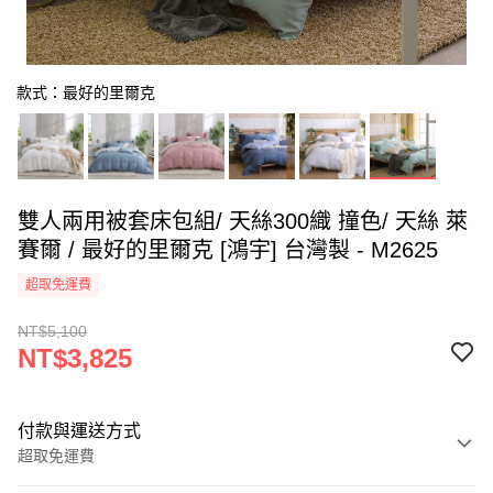
款式：最好的里爾克
雙人兩用被套床包組/ 天絲300織 撞色/ 天絲 萊
賽爾 / 最好的里爾克 [鴻宇] 台灣製 - M2625
超取免運費
NT$5,100
NT$3,825
付款與運送方式
超取免運費