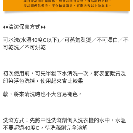
♦♦清潔保養方式♦♦
可水洗(水溫40度C以下)／可蒸氣熨燙／不可漂白／不
可乾洗／不可烘乾
初次使用前，可先單獨下水清洗一次，將表面漿質及
印染浮色洗掉，使用起來會比較柔
軟，將來清洗時也不大容易褪色。
洗滌方式：先將中性洗滌劑倒入洗衣機的水中，水溫
不要超過40度C，待洗滌劑完全溶解