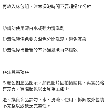
再放入床包組，注意浸泡時間不要超過10分鐘。
◎請勿使用漂白水或強力清洗劑
◎清洗時淺色要與深色分開洗滌，避免互染
◎清洗後盡量置於室外通風處自然風乾
♦♦注意事項♦♦
※顏色如產品圖示，網頁圖片因拍攝關係，與實品略
有差異，實際顏色以出貨為主如需
退、換貨商品請勿下水、洗滌、使用、拆解或外包裝
不完整以致缺乏完整性。