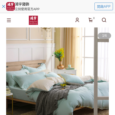
鴻宇寢飾
開啟APP
立刻使用官方APP
0
1
/
6