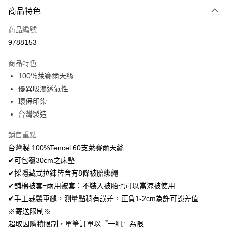
付款方式
商品特色
信用卡一次付款
商品編號
超商取貨付款
9788153
LINE Pay
商品特色
Apple Pay
100％萊賽爾天絲
優異吸濕透氣性
悠遊付
環保印染
Google Pay
台灣製造
AFTEE先享後付
銷售重點
相關說明
台灣製 100%Tencel 60支萊賽爾天絲
【關於「AFTEE先享後付」】
✔可包覆30cm之床墊
ATM付款
AFTEE先享後付是「在收到商品之後才付款」的支付方式。 讓您購物簡單
便利好安心！
✔採隱藏式拉鍊皆含有8條被胎綁繩
１．簡單：不需註冊會員、不需綁卡、不需儲值。
✔舖棉被套=兩用被套：不裝入被胎也可以當涼被使用
運送方式
２．便利：只要手機號碼，簡訊認證，即可結帳。
✔手工裁製車縫，測量點稍有誤差，正負1-2cm為許可誤差值
３．安心：先確認商品／服務後，再付款。
全家取貨付款
※寄送限制※
免運費
【「AFTEE先享後付」結帳流程】
超取因體積限制，單筆訂單以『一組』為限
１．於結帳方式選擇「AFTEE先享後付」後，將跳轉至「AFTEE先享後付」