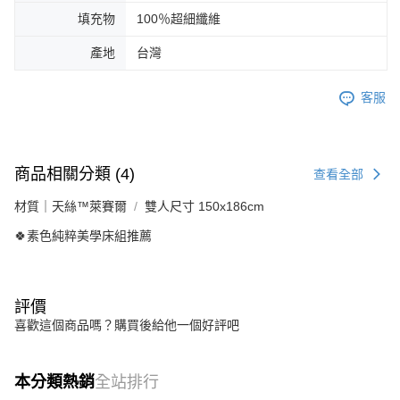
填充物
100％超細纖維
產地
台灣
客服
商品相關分類 (4)
查看全部
材質｜天絲™萊賽爾
雙人尺寸 150x186cm
🍀素色純粹美學床組推薦
評價
喜歡這個商品嗎？購買後給他一個好評吧
本分類熱銷
全站排行