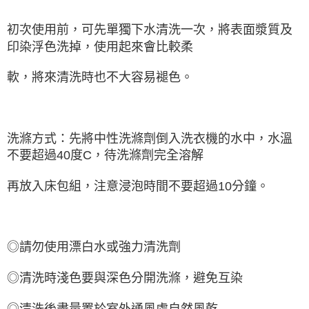
初次使用前，可先單獨下水清洗一次，將表面漿質及
印染浮色洗掉，使用起來會比較柔
軟，將來清洗時也不大容易褪色。
洗滌方式：先將中性洗滌劑倒入洗衣機的水中，水溫
不要超過40度C，待洗滌劑完全溶解
再放入床包組，注意浸泡時間不要超過10分鐘。
◎請勿使用漂白水或強力清洗劑
◎清洗時淺色要與深色分開洗滌，避免互染
◎清洗後盡量置於室外通風處自然風乾