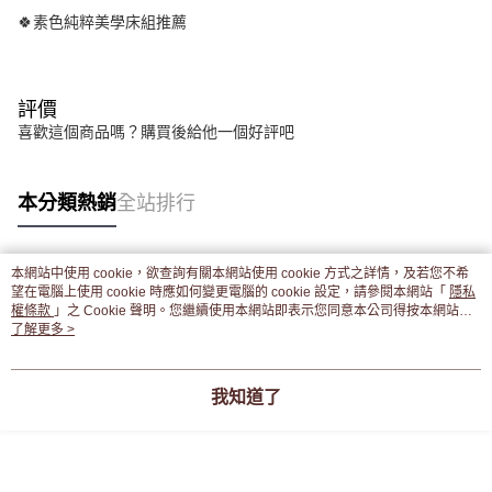
🍀素色純粹美學床組推薦
評價
喜歡這個商品嗎？購買後給他一個好評吧
本分類熱銷
全站排行
本網站中使用 cookie，欲查詢有關本網站使用 cookie 方式之詳情，及若您不希
熱門標籤
望在電腦上使用 cookie 時應如何變更電腦的 cookie 設定，請參閱本網站「
隱私
權條款
」之 Cookie 聲明。您繼續使用本網站即表示您同意本公司得按本網站使
用條款之 Cookie 聲明使用 cookie。
了解更多 >
我知道了