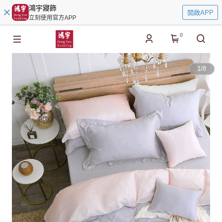
鴻宇寢飾
開啟APP
立刻使用官方APP
0
1
/
8