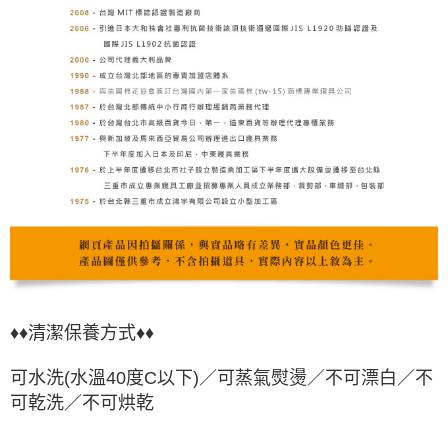
♦♦清潔保養方式♦♦
可水洗(水溫40度C以下)／可蒸氣熨燙／不可漂白／不
可乾洗／不可烘乾