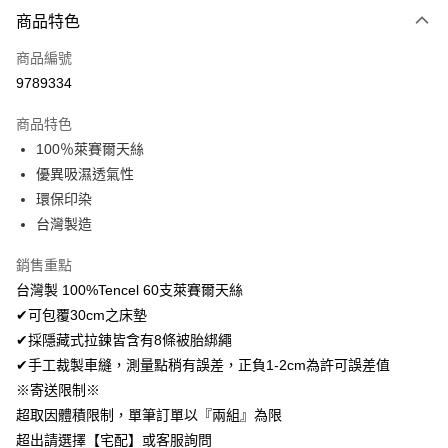
付款方式
商品特色
信用卡一次付款
商品編號
超商取貨付款
9789334
LINE Pay
商品特色
Apple Pay
100％萊賽爾天絲
優異吸濕透氣性
悠遊付
環保印染
Google Pay
台灣製造
AFTEE先享後付
銷售重點
相關說明
台灣製 100%Tencel 60支萊賽爾天絲
【關於「AFTEE先享後付」】
✔可包覆30cm之床墊
ATM付款
AFTEE先享後付是「在收到商品之後才付款」的支付方式。 讓您購物簡單
便利好安心！
✔採隱藏式拉鍊皆含有8條被胎綁繩
１．簡單：不需註冊會員、不需綁卡、不需儲值。
✔手工裁製車縫，測量點稍有誤差，正負1-2cm為許可誤差值
運送方式
２．便利：只要手機號碼，簡訊認證，即可結帳。
※寄送限制※
３．安心：先確認商品／服務後，再付款。
全家取貨付款
超取因體積限制，單筆訂單以『兩組』為限
免運費
【「AFTEE先享後付」結帳流程】
超出請選擇【宅配】或客服詢問
１．於結帳方式選擇「AFTEE先享後付」後，將跳轉至「AFTEE先享後付」