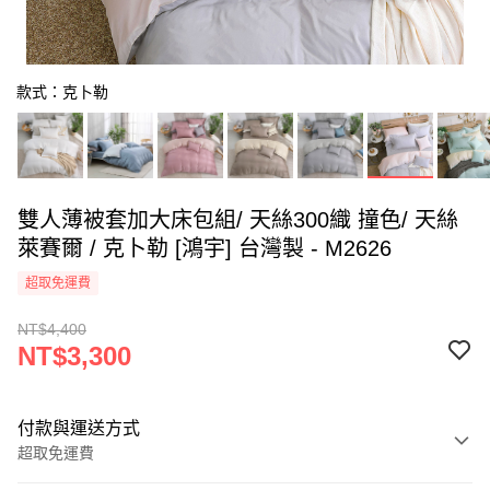
款式：克卜勒
雙人薄被套加大床包組/ 天絲300織 撞色/ 天絲
萊賽爾 / 克卜勒 [鴻宇] 台灣製 - M2626
超取免運費
NT$4,400
NT$3,300
付款與運送方式
超取免運費