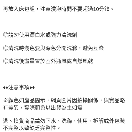
再放入床包組，注意浸泡時間不要超過10分鐘。
◎請勿使用漂白水或強力清洗劑
◎清洗時淺色要與深色分開洗滌，避免互染
◎清洗後盡量置於室外通風處自然風乾
♦♦注意事項♦♦
※顏色如產品圖示，網頁圖片因拍攝關係，與實品略
有差異，實際顏色以出貨為主如需
退、換貨商品請勿下水、洗滌、使用、拆解或外包裝
不完整以致缺乏完整性。