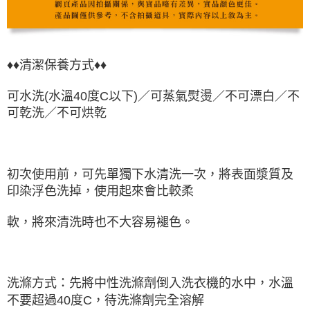
♦♦清潔保養方式♦♦
可水洗(水溫40度C以下)／可蒸氣熨燙／不可漂白／不
可乾洗／不可烘乾
初次使用前，可先單獨下水清洗一次，將表面漿質及
印染浮色洗掉，使用起來會比較柔
軟，將來清洗時也不大容易褪色。
洗滌方式：先將中性洗滌劑倒入洗衣機的水中，水溫
不要超過40度C，待洗滌劑完全溶解