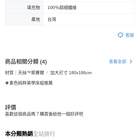
填充物
100％超細纖維
產地
台灣
客服
商品相關分類 (4)
查看全部
材質｜天絲™萊賽爾
加大尺寸 180x186cm
🍀素色純粹美學床組推薦
評價
喜歡這個商品嗎？購買後給他一個好評吧
本分類熱銷
全站排行