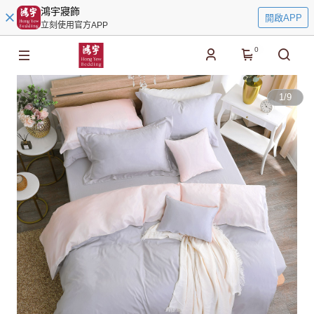
鴻宇寢飾
開啟APP
立刻使用官方APP
0
1
/
9