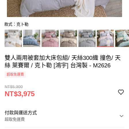
款式：克卜勒
雙人兩用被套加大床包組/ 天絲300織 撞色/ 天
絲 萊賽爾 / 克卜勒 [鴻宇] 台灣製 - M2626
超取免運費
NT$5,300
NT$3,975
付款與運送方式
超取免運費