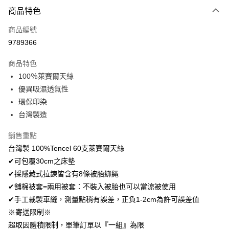
付款方式
商品特色
信用卡一次付款
商品編號
超商取貨付款
9789366
LINE Pay
商品特色
Apple Pay
100％萊賽爾天絲
優異吸濕透氣性
悠遊付
環保印染
Google Pay
台灣製造
AFTEE先享後付
銷售重點
相關說明
台灣製 100%Tencel 60支萊賽爾天絲
【關於「AFTEE先享後付」】
✔可包覆30cm之床墊
ATM付款
AFTEE先享後付是「在收到商品之後才付款」的支付方式。 讓您購物簡單
便利好安心！
✔採隱藏式拉鍊皆含有8條被胎綁繩
１．簡單：不需註冊會員、不需綁卡、不需儲值。
✔舖棉被套=兩用被套：不裝入被胎也可以當涼被使用
運送方式
２．便利：只要手機號碼，簡訊認證，即可結帳。
✔手工裁製車縫，測量點稍有誤差，正負1-2cm為許可誤差值
３．安心：先確認商品／服務後，再付款。
全家取貨付款
※寄送限制※
免運費
【「AFTEE先享後付」結帳流程】
超取因體積限制，單筆訂單以『一組』為限
１．於結帳方式選擇「AFTEE先享後付」後，將跳轉至「AFTEE先享後付」