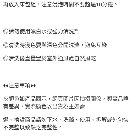
再放入床包組，注意浸泡時間不要超過10分鐘。
◎請勿使用漂白水或強力清洗劑
◎清洗時淺色要與深色分開洗滌，避免互染
◎清洗後盡量置於室外通風處自然風乾
♦♦注意事項♦♦
※顏色如產品圖示，網頁圖片因拍攝關係，與實品略
有差異，實際顏色以出貨為主如需
退、換貨商品請勿下水、洗滌、使用、拆解或外包裝
不完整以致缺乏完整性。