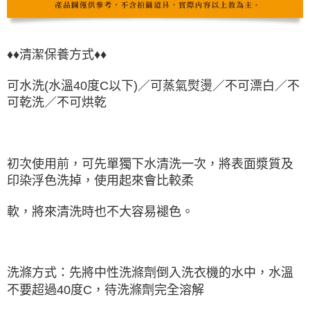
♦♦清潔保養方式♦♦
可水洗(水溫40度C以下)／可蒸氣熨燙／不可漂白／不
可乾洗／不可烘乾
初次使用前，可先單獨下水清洗一次，將表面漿質及
印染浮色洗掉，使用起來會比較柔
軟，將來清洗時也不大容易褪色。
洗滌方式：先將中性洗滌劑倒入洗衣機的水中，水溫
不要超過40度C，待洗滌劑完全溶解