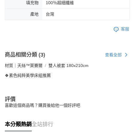
填充物
100％超細纖維
產地
台灣
客服
商品相關分類 (3)
查看全部
材質｜天絲™萊賽爾
雙人被套 180x210cm
🍀素色純粹美學床組推薦
評價
喜歡這個商品嗎？購買後給他一個好評吧
本分類熱銷
全站排行