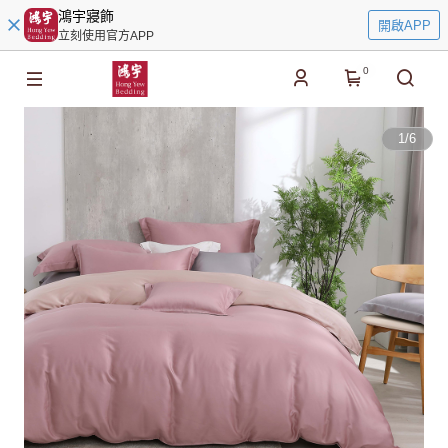
鴻宇寢飾
開啟APP
立刻使用官方APP
0
1
/
6