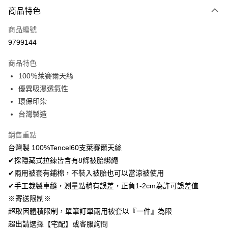
付款方式
商品特色
信用卡一次付款
商品編號
超商取貨付款
9799144
LINE Pay
商品特色
Apple Pay
100％萊賽爾天絲
優異吸濕透氣性
悠遊付
環保印染
Google Pay
台灣製造
AFTEE先享後付
銷售重點
相關說明
台灣製 100%Tencel60支萊賽爾天絲
【關於「AFTEE先享後付」】
✔採隱藏式拉鍊皆含有8條被胎綁繩
ATM付款
AFTEE先享後付是「在收到商品之後才付款」的支付方式。 讓您購物簡單
便利好安心！
✔兩用被套有鋪棉，不裝入被胎也可以當涼被使用
１．簡單：不需註冊會員、不需綁卡、不需儲值。
✔手工裁製車縫，測量點稍有誤差，正負1-2cm為許可誤差值
運送方式
２．便利：只要手機號碼，簡訊認證，即可結帳。
※寄送限制※
３．安心：先確認商品／服務後，再付款。
全家取貨付款
超取因體積限制，單筆訂單兩用被套以『一件』為限
免運費
【「AFTEE先享後付」結帳流程】
超出請選擇【宅配】或客服詢問
１．於結帳方式選擇「AFTEE先享後付」後，將跳轉至「AFTEE先享後付」