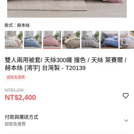
款式：赫本絲
雙人兩用被套/ 天絲300織 撞色 / 天絲 萊賽爾 /
赫本絲 [鴻宇] 台灣製 - T20139
超取免運費
NT$3,200
NT$2,400
付款與運送方式
超取免運費