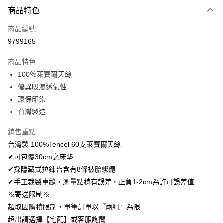
付款方式
商品特色
信用卡一次付款
商品編號
超商取貨付款
9799165
LINE Pay
商品特色
Apple Pay
100％萊賽爾天絲
優異吸濕透氣性
悠遊付
環保印染
Google Pay
台灣製造
AFTEE先享後付
銷售重點
相關說明
台灣製 100%Tencel 60支萊賽爾天絲
【關於「AFTEE先享後付」】
✔可包覆30cm之床墊
ATM付款
AFTEE先享後付是「在收到商品之後才付款」的支付方式。 讓您購物簡單
便利好安心！
✔採隱藏式拉鍊皆含有8條被胎綁繩
１．簡單：不需註冊會員、不需綁卡、不需儲值。
✔手工裁製車縫，測量點稍有誤差，正負1-2cm為許可誤差值
運送方式
２．便利：只要手機號碼，簡訊認證，即可結帳。
※寄送限制※
３．安心：先確認商品／服務後，再付款。
全家取貨付款
超取因體積限制，單筆訂單以『兩組』為限
免運費
【「AFTEE先享後付」結帳流程】
超出請選擇【宅配】或客服詢問
１．於結帳方式選擇「AFTEE先享後付」後，將跳轉至「AFTEE先享後付」