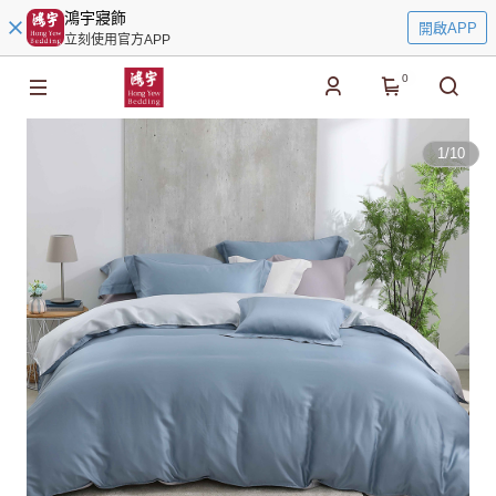
鴻宇寢飾
開啟APP
立刻使用官方APP
0
1
/
10