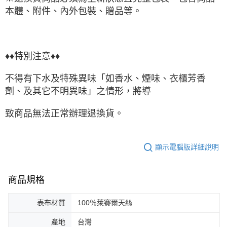
本體、附件、內外包裝、贈品等。
♦♦特別注意♦♦
不得有下水及特殊異味「如香水、煙味、衣櫃芳香
劑、及其它不明異味」之情形，將導
致商品無法正常辦理退換貨。
顯示電腦版詳細說明
商品規格
表布材質
100％萊賽爾天絲
產地
台灣