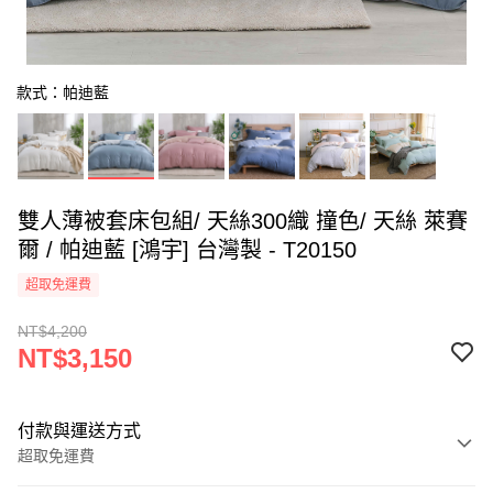
款式：帕迪藍
雙人薄被套床包組/ 天絲300織 撞色/ 天絲 萊賽
爾 / 帕迪藍 [鴻宇] 台灣製 - T20150
超取免運費
NT$4,200
NT$3,150
付款與運送方式
超取免運費