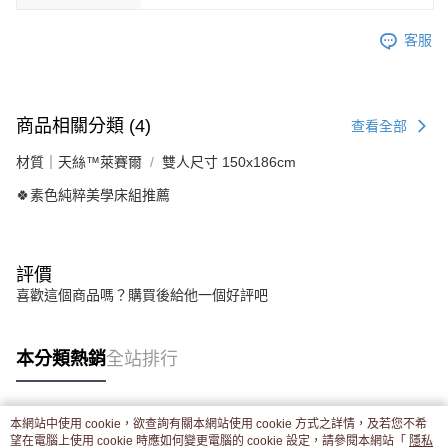
客服
商品相關分類 (4)
查看全部
材質｜天絲™萊賽爾
雙人尺寸 150x186cm
🍀素色純粹美學床組推薦
評價
喜歡這個商品嗎？購買後給他一個好評吧
本分類熱銷
全站排行
本網站中使用 cookie，欲查詢有關本網站使用 cookie 方式之詳情，及若您不希
熱門標籤
望在電腦上使用 cookie 時應如何變更電腦的 cookie 設定，請參閱本網站「
隱私