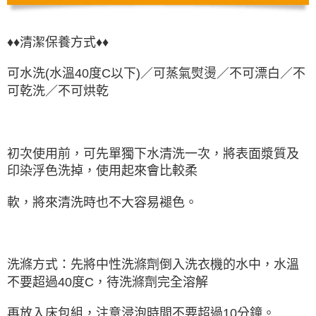
♦♦清潔保養方式♦♦
可水洗(水溫40度C以下)／可蒸氣熨燙／不可漂白／不
可乾洗／不可烘乾
初次使用前，可先單獨下水清洗一次，將表面漿質及
印染浮色洗掉，使用起來會比較柔
軟，將來清洗時也不大容易褪色。
洗滌方式：先將中性洗滌劑倒入洗衣機的水中，水溫
不要超過40度C，待洗滌劑完全溶解
再放入床包組，注意浸泡時間不要超過10分鐘。