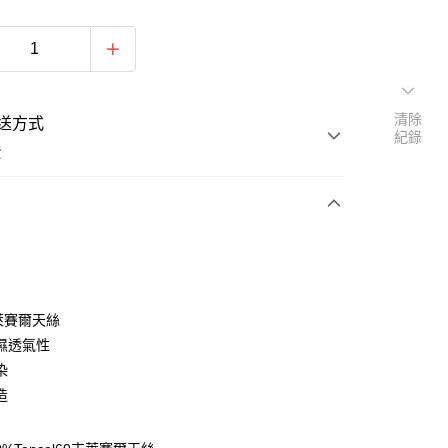
清除
送方式
紀錄
費
次付款
付款
％萊賽爾天絲
濕透氣性
染
造
y