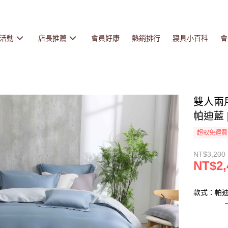
活動
店長推薦
會員好康
熱銷排行
寢具小百科
會
雙人兩用
帕迪藍 [
超取免運費
NT$3,200
NT$2,
款式：帕