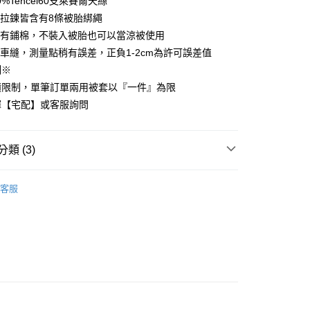
0%Tencel60支萊賽爾天絲
享後付
拉鍊皆含有8條被胎綁繩
套有鋪棉，不裝入被胎也可以當涼被使用
FTEE先享後付」】
車縫，測量點稍有誤差，正負1-2cm為許可誤差值
先享後付是「在收到商品之後才付款」的支付方式。 讓您購物簡單
心！
制※
：不需註冊會員、不需綁卡、不需儲值。
積限制，單筆訂單兩用被套以『一件』為限
：只要手機號碼，簡訊認證，即可結帳。
：先確認商品／服務後，再付款。
擇【宅配】或客服詢問
付款
EE先享後付」結帳流程】
方式選擇「AFTEE先享後付」後，將跳轉至「AFTEE先享後
類 (3)
頁面，進行簡訊認證並確認金額後，即可完成結帳。
家取貨
成立數日內，您將收到繳費通知簡訊。
絲™萊賽爾
雙人被套 180x210cm
費通知簡訊後14天內，點擊此簡訊中的連結，可透過四大超商
客服
網路銀行／等多元方式進行付款，方視為交易完成。
粹美學床組推薦
：結帳手續完成當下不需立刻繳費，但若您需要取消訂單，請聯
付款
的店家。未經商家同意取消之訂單仍視為有效，需透過AFTEE
絲™萊賽爾床組【75折】
繳納相關費用。
0，滿NT$499(含以上)免運費
否成功請以「AFTEE先享後付 」之結帳頁面顯示為準，若有關於
功／繳費後需取消欲退款等相關疑問，請聯繫「AFTEE先享後
1取貨
援中心」
https://netprotections.freshdesk.com/support/home
0，滿NT$499(含以上)免運費
項】
恩沛科技股份有限公司提供之「AFTEE先享後付」服務完成之