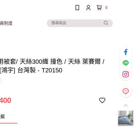
0
員制度
被套/ 天絲300織 撞色 / 天絲 萊賽爾 /
鴻宇] 台灣製 - T20150
400
迪藍