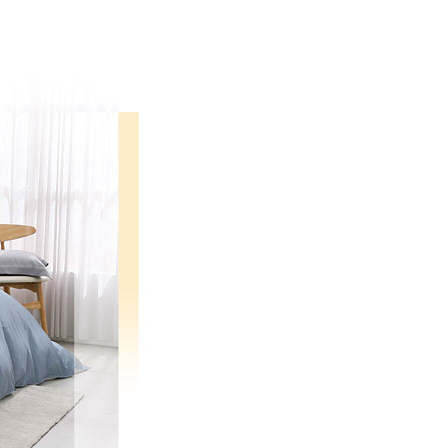
依本服務之必要範圍內提供個人資料，並將交易相關給付款項請
00，滿NT$499(含以上)免運費
讓予恩沛科技股份有限公司。
個人資料處理事宜，請瀏覽以下網址：
ee.tw/terms/#terms3
00，滿NT$499(含以上)免運費
年的使用者請事先徵得法定代理人或監護人之同意方可使用
E先享後付」，若未經同意申辦者引起之損失，本公司不負相關責
AFTEE先享後付」時，將依據個別帳號之用戶狀況，依本公司
核予不同之上限額度；若仍有額度不足之情形，本公司將視審查
用戶進行身份認證。
一人註冊多個帳號或使用他人資訊註冊。若發現惡意使用之情
科技股份有限公司將有權停止該用戶之使用額度並採取法律行