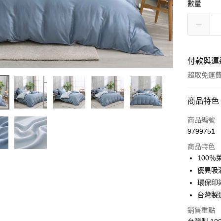
數量
付款與運
超取免運
付款方式
商品特色
信用卡一
商品編號
9799751
超商取貨
商品特色
LINE Pay
100
優異吸
Apple Pay
環保印
悠遊付
台灣製
Google Pa
銷售重點