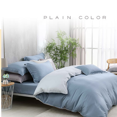
交易，需
每筆NT$1
求債權轉
２．關於
離島宅配
https://aft
每筆NT$1
３．未成
「AFTE
任。
４．使用「
即時審查
結果請求
５．嚴禁
形，恩沛
動。