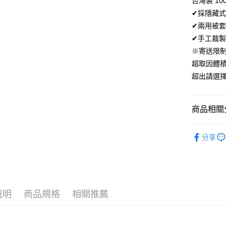
台灣製 10
AFTEE先
✔採隱藏式
相關說明
✔兩用被
【關於「A
ATM付款
✔手工裁製
AFTEE
便利好安
※寄送限
１．簡單
超取因體
２．便利
運送方式
３．安心
超出請選
全家取貨
【「AFT
免運費
１．於結帳
商品相關分
付」結帳
付款後全
２．訂單
材質｜天
３．收到繳
免運費
分享
／ATM／
🍀素色純
※ 請注意
7-11取貨
絡購買商品
300織天
先享後付
每筆NT$6
※ 交易是
是否繳費成
付款後7-1
付客戶支
說明
商品規格
相關推薦
每筆NT$6
【注意事
宅配
１．透過由