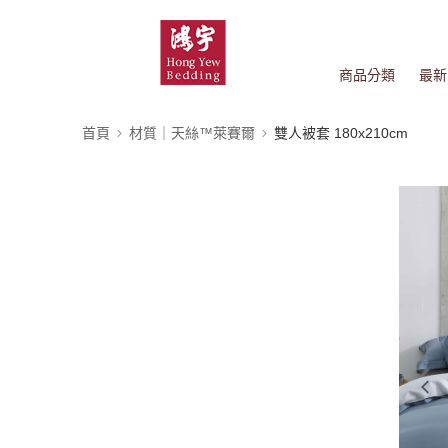
商品分類
最新
首頁
材質｜天絲™萊賽爾
雙人被套 180x210cm