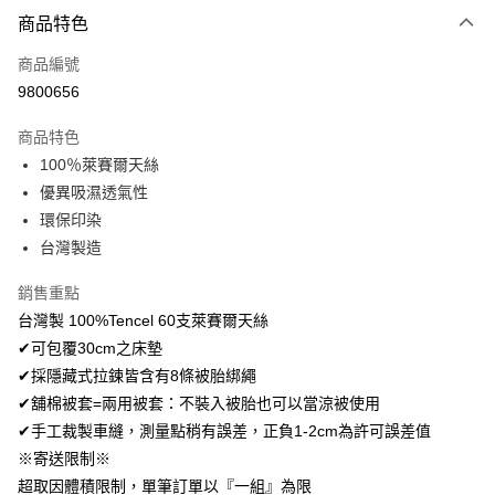
付款方式
商品特色
信用卡一次付款
商品編號
超商取貨付款
9800656
LINE Pay
商品特色
Apple Pay
100％萊賽爾天絲
優異吸濕透氣性
悠遊付
環保印染
Google Pay
台灣製造
AFTEE先享後付
銷售重點
相關說明
台灣製 100%Tencel 60支萊賽爾天絲
【關於「AFTEE先享後付」】
✔可包覆30cm之床墊
ATM付款
AFTEE先享後付是「在收到商品之後才付款」的支付方式。 讓您購物簡單
便利好安心！
✔採隱藏式拉鍊皆含有8條被胎綁繩
１．簡單：不需註冊會員、不需綁卡、不需儲值。
✔舖棉被套=兩用被套：不裝入被胎也可以當涼被使用
運送方式
２．便利：只要手機號碼，簡訊認證，即可結帳。
✔手工裁製車縫，測量點稍有誤差，正負1-2cm為許可誤差值
３．安心：先確認商品／服務後，再付款。
全家取貨付款
※寄送限制※
免運費
【「AFTEE先享後付」結帳流程】
超取因體積限制，單筆訂單以『一組』為限
１．於結帳方式選擇「AFTEE先享後付」後，將跳轉至「AFTEE先享後付」