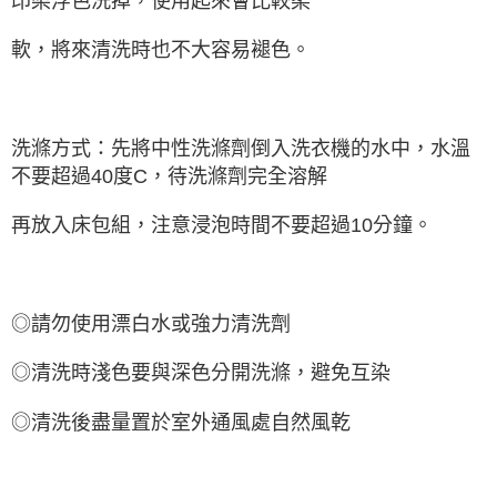
印染浮色洗掉，使用起來會比較柔
軟，將來清洗時也不大容易褪色。
洗滌方式：先將中性洗滌劑倒入洗衣機的水中，水溫
不要超過40度C，待洗滌劑完全溶解
再放入床包組，注意浸泡時間不要超過10分鐘。
◎請勿使用漂白水或強力清洗劑
◎清洗時淺色要與深色分開洗滌，避免互染
◎清洗後盡量置於室外通風處自然風乾