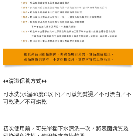
♦♦清潔保養方式♦♦
可水洗(水溫40度C以下)／可蒸氣熨燙／不可漂白／不
可乾洗／不可烘乾
初次使用前，可先單獨下水清洗一次，將表面漿質及