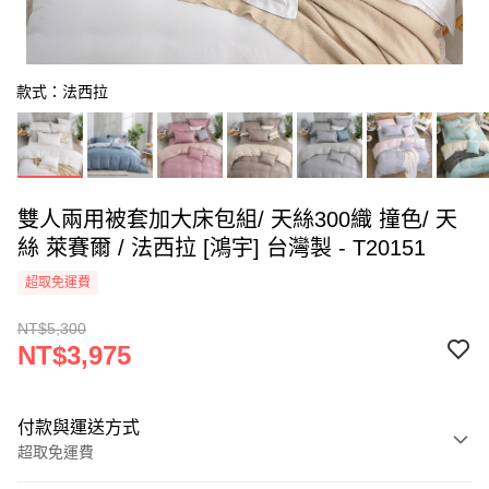
款式：法西拉
雙人兩用被套加大床包組/ 天絲300織 撞色/ 天
絲 萊賽爾 / 法西拉 [鴻宇] 台灣製 - T20151
超取免運費
NT$5,300
NT$3,975
付款與運送方式
超取免運費