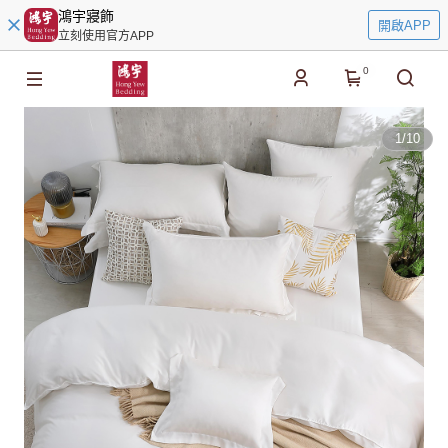
鴻宇寢飾
開啟APP
立刻使用官方APP
0
1
/
10