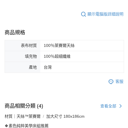
顯示電腦版詳細說明
商品規格
表布材質
100％萊賽爾天絲
填充物
100％超細纖維
產地
台灣
客服
商品相關分類 (4)
查看全部
材質｜天絲™萊賽爾
加大尺寸 180x186cm
🍀素色純粹美學床組推薦