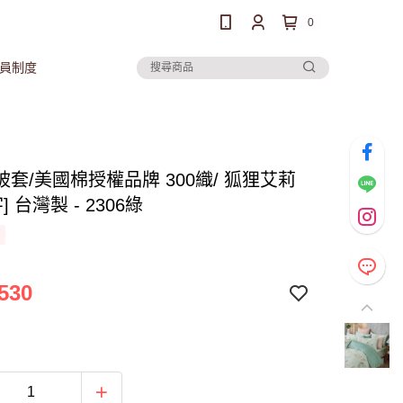
0
員制度
套/美國棉授權品牌 300織/ 狐狸艾莉
] 台灣製 - 2306綠
530