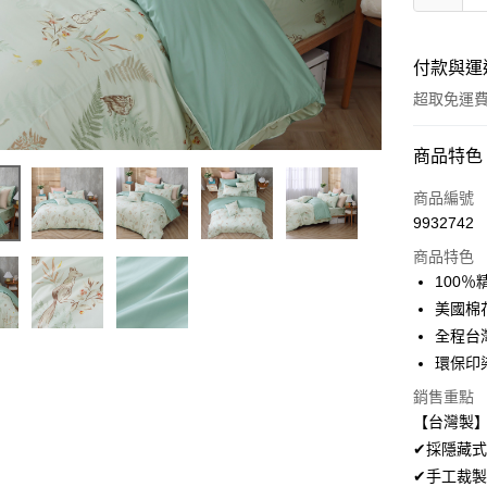
付款與運
超取免運
付款方式
商品特色
信用卡一
商品編號
9932742
超商取貨
商品特色
LINE Pay
100
美國棉
Apple Pay
全程台
悠遊付
環保印
Google Pa
銷售重點
【台灣製】
AFTEE先
✔採隱藏式
相關說明
✔手工裁製
【關於「A