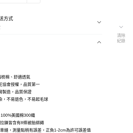
送方式
費
清除
紀錄
次付款
付款
％精梳棉、舒適透氣
花協會授權，品質第一
灣製造，品質保證
染，不易退色，不易起毛球
y
100%美國棉300織
享後付
拉鍊皆含有8條被胎綁繩
車縫，測量點稍有誤差，正負1-2cm為許可誤差值
FTEE先享後付」】