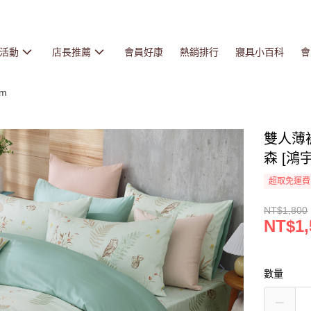
活動
店長推薦
會員好康
熱銷排行
寢具小百科
會
cm
雙人薄被
森 [鴻宇
超取免運費
NT$1,800
NT$1,
數量