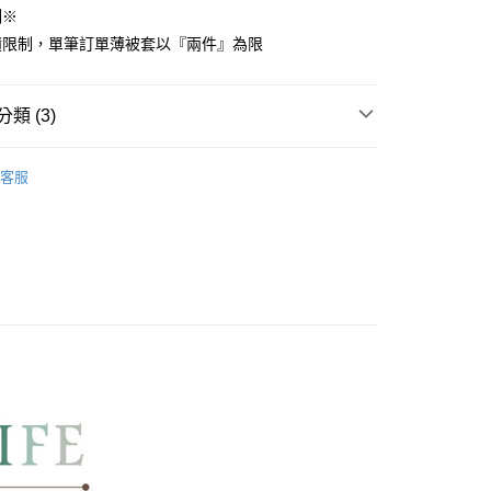
制※
先享後付是「在收到商品之後才付款」的支付方式。 讓您購物簡單
心！
積限制，單筆訂單薄被套以『兩件』為限
：不需註冊會員、不需綁卡、不需儲值。
：只要手機號碼，簡訊認證，即可結帳。
：先確認商品／服務後，再付款。
類 (3)
付款
EE先享後付」結帳流程】
方式選擇「AFTEE先享後付」後，將跳轉至「AFTEE先享後
COTTON USA
雙人被套 180x210cm
頁面，進行簡訊認證並確認金額後，即可完成結帳。
客服
家取貨
國棉床組【85折】
成立數日內，您將收到繳費通知簡訊。
費通知簡訊後14天內，點擊此簡訊中的連結，可透過四大超商
人棉被/被套
6x7尺雙人被套
網路銀行／等多元方式進行付款，方視為交易完成。
：結帳手續完成當下不需立刻繳費，但若您需要取消訂單，請聯
付款
的店家。未經商家同意取消之訂單仍視為有效，需透過AFTEE
繳納相關費用。
0，滿NT$499(含以上)免運費
否成功請以「AFTEE先享後付 」之結帳頁面顯示為準，若有關於
功／繳費後需取消欲退款等相關疑問，請聯繫「AFTEE先享後
1取貨
援中心」
https://netprotections.freshdesk.com/support/home
0，滿NT$499(含以上)免運費
項】
恩沛科技股份有限公司提供之「AFTEE先享後付」服務完成之
依本服務之必要範圍內提供個人資料，並將交易相關給付款項請
00，滿NT$499(含以上)免運費
讓予恩沛科技股份有限公司。
個人資料處理事宜，請瀏覽以下網址：
ee.tw/terms/#terms3