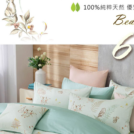
每筆NT$1
３．未成
「AFTE
任。
４．使用「
即時審查
結果請求
５．嚴禁
形，恩沛
動。