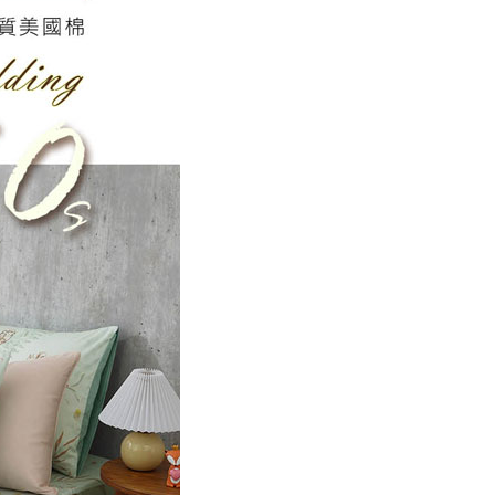
00，滿NT$499(含以上)免運費
年的使用者請事先徵得法定代理人或監護人之同意方可使用
E先享後付」，若未經同意申辦者引起之損失，本公司不負相關責
AFTEE先享後付」時，將依據個別帳號之用戶狀況，依本公司
核予不同之上限額度；若仍有額度不足之情形，本公司將視審查
用戶進行身份認證。
一人註冊多個帳號或使用他人資訊註冊。若發現惡意使用之情
科技股份有限公司將有權停止該用戶之使用額度並採取法律行