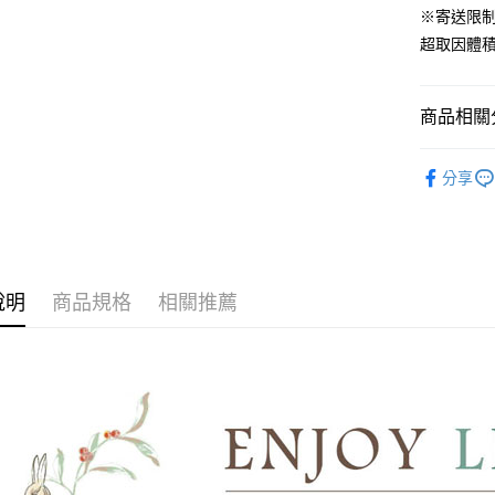
ATM付款
※寄送限
AFTEE
便利好安
超取因體
１．簡單
２．便利
運送方式
３．安心
商品相關分
全家取貨
【「AFT
免運費
１．於結帳
材質｜美國棉
付」結帳
分享
付款後全
300織美
２．訂單
３．收到繳
免運費
⭐6x7尺雙
／ATM／
※ 請注意
7-11取貨
絡購買商品
先享後付
每筆NT$6
說明
商品規格
相關推薦
※ 交易是
是否繳費成
付款後7-1
付客戶支
每筆NT$6
【注意事
宅配
１．透過由
交易，需
每筆NT$1
求債權轉
２．關於
離島宅配
https://aft