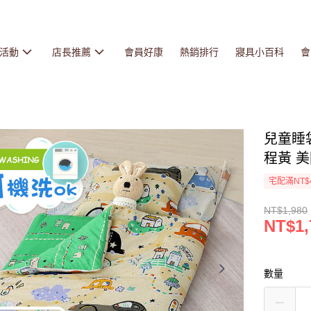
活動
店長推薦
會員好康
熱銷排行
寢具小百科
會
兒童睡
程黃 美
宅配滿NT$
NT$1,980
NT$1,
數量