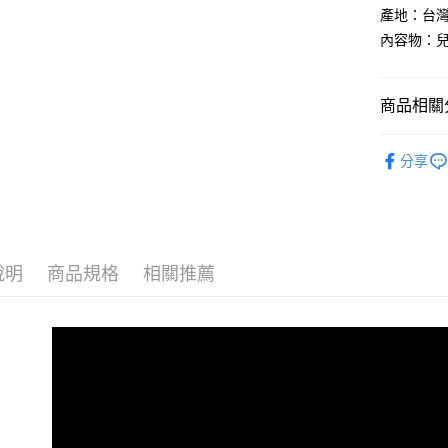
１．簡單
產地：台
２．便利
運送方式
內容物：兒
３．安心
宅配
【「AFT
每筆NT$1
１．於結帳
商品相關分
付」結帳
離島宅配
２．訂單
兒童防蟎
３．收到繳
分享
每筆NT$1
／ATM／
🏫幼兒園
※ 請注意
絡購買商品
先享後付
※ 交易是
是否繳費成
說明
商品規格
相關推薦
付客戶支
【注意事
１．透過由
交易，需
求債權轉
２．關於
https://aft
３．未成
「AFTE