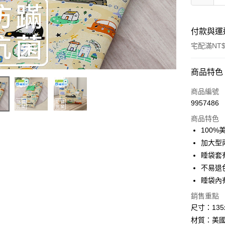
付款與運
宅配滿NT$
付款方式
商品特色
信用卡一
商品編號
9957486
LINE Pay
商品特色
Apple Pay
100
加大型兩
悠遊付
睡袋套
Google Pa
不易退
睡袋內
AFTEE先
相關說明
銷售重點
【關於「A
尺寸：135
ATM付款
AFTEE
材質：美
便利好安