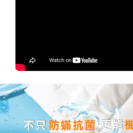
任。
４．使用「
即時審查
結果請求
５．嚴禁
形，恩沛
動。