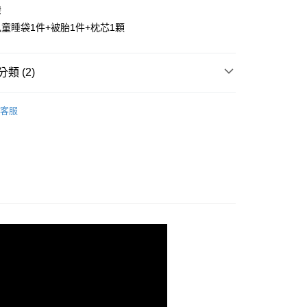
：不需註冊會員、不需綁卡、不需儲值。
灣
：只要手機號碼，簡訊認證，即可結帳。
童睡袋1件+被胎1件+枕芯1顆
：先確認商品／服務後，再付款。
EE先享後付」結帳流程】
00，滿NT$499(含以上)免運費
方式選擇「AFTEE先享後付」後，將跳轉至「AFTEE先享後
類 (2)
頁面，進行簡訊認證並確認金額後，即可完成結帳。
成立數日內，您將收到繳費通知簡訊。
寢具
兒童防蟎睡袋
費通知簡訊後14天內，點擊此簡訊中的連結，可透過四大超商
客服
00，滿NT$499(含以上)免運費
網路銀行／等多元方式進行付款，方視為交易完成。
睡袋/三件式/兩用被
：結帳手續完成當下不需立刻繳費，但若您需要取消訂單，請聯
的店家。未經商家同意取消之訂單仍視為有效，需透過AFTEE
繳納相關費用。
否成功請以「AFTEE先享後付 」之結帳頁面顯示為準，若有關於
功／繳費後需取消欲退款等相關疑問，請聯繫「AFTEE先享後
援中心」
https://netprotections.freshdesk.com/support/home
項】
恩沛科技股份有限公司提供之「AFTEE先享後付」服務完成之
依本服務之必要範圍內提供個人資料，並將交易相關給付款項請
讓予恩沛科技股份有限公司。
個人資料處理事宜，請瀏覽以下網址：
ee.tw/terms/#terms3
年的使用者請事先徵得法定代理人或監護人之同意方可使用
E先享後付」，若未經同意申辦者引起之損失，本公司不負相關責