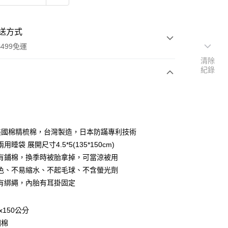
送方式
499免運
清除
紀錄
次付款
%美國棉精梳棉，台灣製造，日本防蹣專利技術
用睡袋 展開尺寸4.5*5(135*150cm)
有鋪棉，換季時被胎拿掉，可當涼被用
y
色、不易縮水、不起毛球、不含螢光劑
有綁繩，內胎有耳掛固定
享後付
FTEE先享後付」】
x150公分
先享後付是「在收到商品之後才付款」的支付方式。 讓您購物簡單
國棉
心！