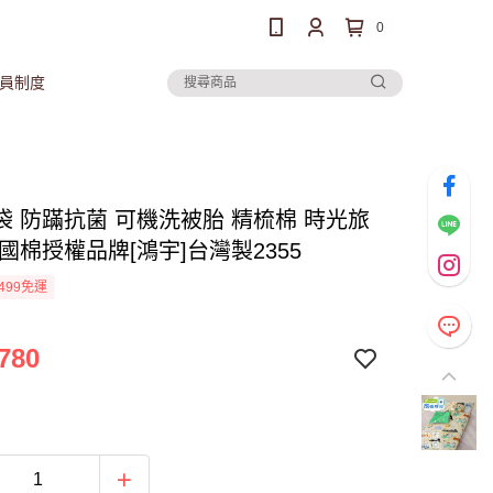
0
員制度
袋 防蹣抗菌 可機洗被胎 精梳棉 時光旅
國棉授權品牌[鴻宇]台灣製2355
499免運
780