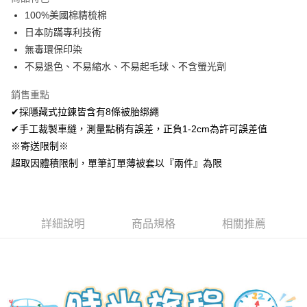
Apple Pay
100%美國棉精梳棉
日本防蹣專利技術
悠遊付
無毒環保印染
Google Pay
不易退色、不易縮水、不易起毛球、不含螢光劑
AFTEE先享後付
銷售重點
相關說明
✔採隱藏式拉鍊皆含有8條被胎綁繩
【關於「AFTEE先享後付」】
✔手工裁製車縫，測量點稍有誤差，正負1-2cm為許可誤差值
ATM付款
AFTEE先享後付是「在收到商品之後才付款」的支付方式。 讓您購物簡單
便利好安心！
※寄送限制※
１．簡單：不需註冊會員、不需綁卡、不需儲值。
超取因體積限制，單筆訂單薄被套以『兩件』為限
運送方式
２．便利：只要手機號碼，簡訊認證，即可結帳。
３．安心：先確認商品／服務後，再付款。
全家取貨付款
免運費
【「AFTEE先享後付」結帳流程】
１．於結帳方式選擇「AFTEE先享後付」後，將跳轉至「AFTEE先享後付」
詳細說明
商品規格
相關推薦
付款後全家取貨
結帳頁面，進行簡訊認證並確認金額後，即可完成結帳。
２．訂單成立數日內，您將收到繳費通知簡訊。
免運費
３．收到繳費通知簡訊後14天內，點擊此簡訊中的連結，可透過四大超商／
ATM／網路銀行／等多元方式進行付款，方視為交易完成。
7-11取貨付款
※ 請注意：結帳手續完成當下不需立刻繳費，但若您需要取消訂單，請聯絡
每筆NT$60，滿NT$499(含以上)免運費
購買商品的店家。未經商家同意取消之訂單仍視為有效，需透過AFTEE先享
後付繳納相關費用。