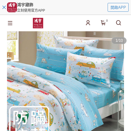
鴻宇寢飾
開啟APP
立刻使用官方APP
0
1
/
10