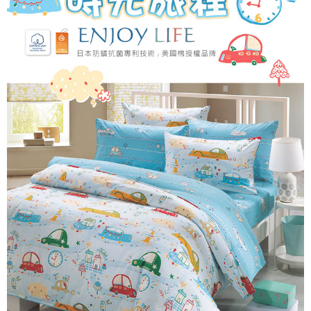
付款後7-11取貨
※ 交易是否成功請以「AFTEE先享後付 」之結帳頁面顯示為準，若有關於
是否繳費成功／繳費後需取消欲退款等相關疑問，請聯繫「AFTEE先享後付
每筆NT$60，滿NT$499(含以上)免運費
客戶支援中心」
https://netprotections.freshdesk.com/support/home
宅配
【注意事項】
１．透過由恩沛科技股份有限公司提供之「AFTEE先享後付」服務完成之交
每筆NT$100，滿NT$499(含以上)免運費
易，需依本服務之必要範圍內提供個人資料，並將交易相關給付款項請求債
權轉讓予恩沛科技股份有限公司。
離島宅配
２．關於個人資料處理事宜，請瀏覽以下網址：
每筆NT$100，滿NT$499(含以上)免運費
https://aftee.tw/terms/#terms3
３．未成年的使用者請事先徵得法定代理人或監護人之同意方可使用
「AFTEE先享後付」，若未經同意申辦者引起之損失，本公司不負相關責
任。
４．使用「AFTEE先享後付」時，將依據個別帳號之用戶狀況，依本公司即
時審查核予不同之上限額度；若仍有額度不足之情形，本公司將視審查結果
請求用戶進行身份認證。
５．嚴禁一人註冊多個帳號或使用他人資訊註冊。若發現惡意使用之情形，
恩沛科技股份有限公司將有權停止該用戶之使用額度並採取法律行動。