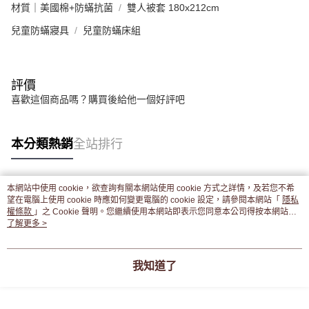
材質｜美國棉+防蟎抗菌
雙人被套 180x212cm
兒童防蟎寢具
兒童防蟎床組
評價
喜歡這個商品嗎？購買後給他一個好評吧
本分類熱銷
全站排行
本網站中使用 cookie，欲查詢有關本網站使用 cookie 方式之詳情，及若您不希
熱門標籤
望在電腦上使用 cookie 時應如何變更電腦的 cookie 設定，請參閱本網站「
隱私
權條款
」之 Cookie 聲明。您繼續使用本網站即表示您同意本公司得按本網站使
用條款之 Cookie 聲明使用 cookie。
了解更多 >
我知道了