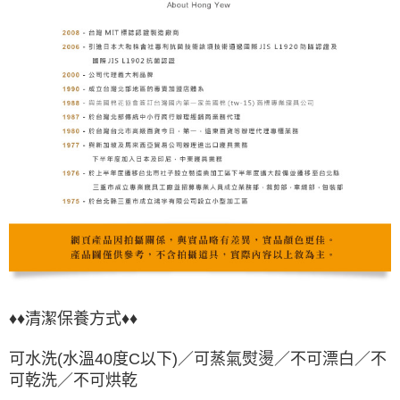
♦♦清潔保養方式♦♦
可水洗(水溫40度C以下)／可蒸氣熨燙／不可漂白／不
可乾洗／不可烘乾