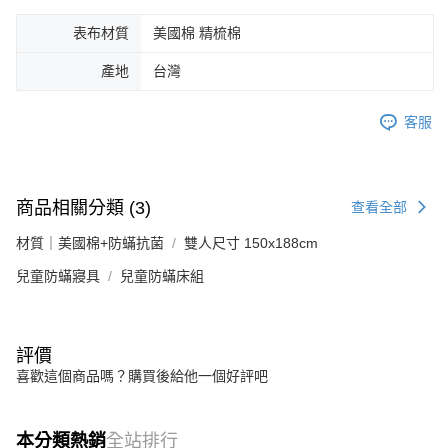
表布材質
美國棉 精梳棉
產地
台灣
客服
商品相關分類 (3)
查看全部
材質｜美國棉+防蟎抗菌
雙人尺寸 150x188cm
兒童防蟎寢具
兒童防蟎床組
評價
喜歡這個商品嗎？購買後給他一個好評吧
本分類熱銷
全站排行