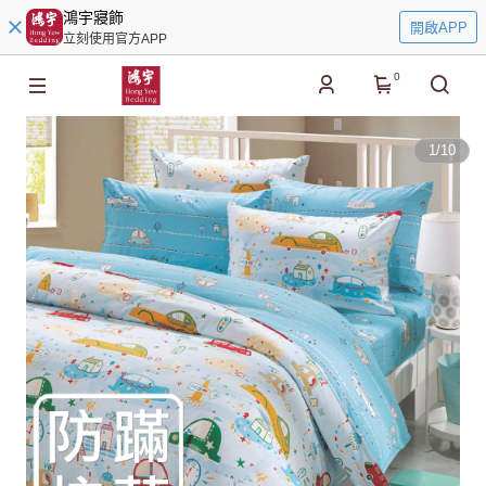
鴻宇寢飾
開啟APP
立刻使用官方APP
0
1
/
10