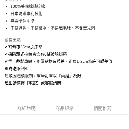
Apple Pay
100%美國棉精梳棉
日本防蹣專利技術
悠遊付
無毒環保印染
Google Pay
不易退色、不易縮水、不易起毛球、不含螢光劑
AFTEE先享後付
銷售重點
相關說明
✔可包覆25cm之床墊
【關於「AFTEE先享後付」】
✔採隱藏式拉鍊皆含有8條被胎綁繩
ATM付款
AFTEE先享後付是「在收到商品之後才付款」的支付方式。 讓您購物簡單
便利好安心！
✔手工裁製車縫，測量點稍有誤差，正負1-2cm為許可誤差值
１．簡單：不需註冊會員、不需綁卡、不需儲值。
※寄送限制※
運送方式
２．便利：只要手機號碼，簡訊認證，即可結帳。
超取因體積限制，單筆訂單以『兩組』為限
３．安心：先確認商品／服務後，再付款。
全家取貨付款
超出請選擇【宅配】或客服詢問
免運費
【「AFTEE先享後付」結帳流程】
１．於結帳方式選擇「AFTEE先享後付」後，將跳轉至「AFTEE先享後付」
付款後全家取貨
結帳頁面，進行簡訊認證並確認金額後，即可完成結帳。
２．訂單成立數日內，您將收到繳費通知簡訊。
免運費
３．收到繳費通知簡訊後14天內，點擊此簡訊中的連結，可透過四大超商／
詳細說明
商品規格
相關推薦
ATM／網路銀行／等多元方式進行付款，方視為交易完成。
7-11取貨付款
※ 請注意：結帳手續完成當下不需立刻繳費，但若您需要取消訂單，請聯絡
每筆NT$60，滿NT$499(含以上)免運費
購買商品的店家。未經商家同意取消之訂單仍視為有效，需透過AFTEE先享
後付繳納相關費用。