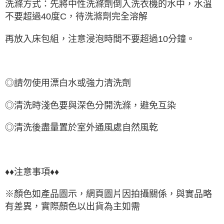
洗滌方式：先將中性洗滌劑倒入洗衣機的水中，水溫
不要超過40度C，待洗滌劑完全溶解
再放入床包組，注意浸泡時間不要超過10分鐘。
◎請勿使用漂白水或強力清洗劑
◎清洗時淺色要與深色分開洗滌，避免互染
◎清洗後盡量置於室外通風處自然風乾
♦♦注意事項♦♦
※顏色如產品圖示，網頁圖片因拍攝關係，與實品略
有差異，實際顏色以出貨為主如需