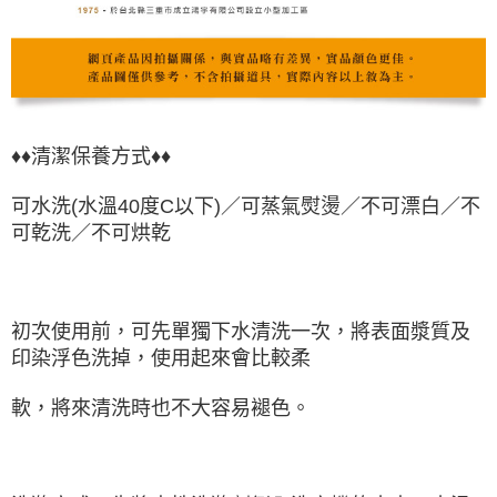
♦♦清潔保養方式♦♦
可水洗(水溫40度C以下)／可蒸氣熨燙／不可漂白／不
可乾洗／不可烘乾
初次使用前，可先單獨下水清洗一次，將表面漿質及
印染浮色洗掉，使用起來會比較柔
軟，將來清洗時也不大容易褪色。