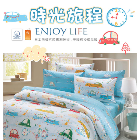
付款後7-11取貨
※ 交易是否成功請以「AFTEE先享後付 」之結帳頁面顯示為準，若有關於
是否繳費成功／繳費後需取消欲退款等相關疑問，請聯繫「AFTEE先享後付
每筆NT$60，滿NT$499(含以上)免運費
客戶支援中心」
https://netprotections.freshdesk.com/support/home
宅配
【注意事項】
１．透過由恩沛科技股份有限公司提供之「AFTEE先享後付」服務完成之交
每筆NT$100，滿NT$499(含以上)免運費
易，需依本服務之必要範圍內提供個人資料，並將交易相關給付款項請求債
權轉讓予恩沛科技股份有限公司。
離島宅配
２．關於個人資料處理事宜，請瀏覽以下網址：
每筆NT$100，滿NT$499(含以上)免運費
https://aftee.tw/terms/#terms3
３．未成年的使用者請事先徵得法定代理人或監護人之同意方可使用
「AFTEE先享後付」，若未經同意申辦者引起之損失，本公司不負相關責
任。
４．使用「AFTEE先享後付」時，將依據個別帳號之用戶狀況，依本公司即
時審查核予不同之上限額度；若仍有額度不足之情形，本公司將視審查結果
請求用戶進行身份認證。
５．嚴禁一人註冊多個帳號或使用他人資訊註冊。若發現惡意使用之情形，
恩沛科技股份有限公司將有權停止該用戶之使用額度並採取法律行動。