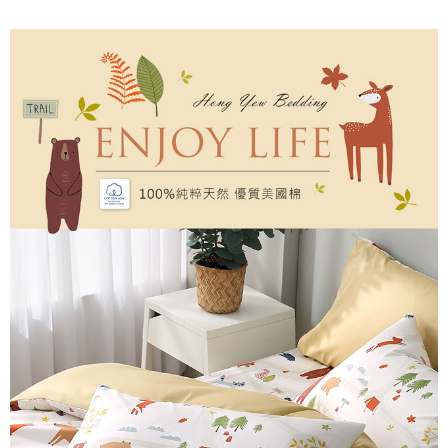
後付繳納相關費用。
付款後7-11取貨
※ 交易是否成功請以「AFTEE先享後付 」之結帳頁面顯示為準，若有關於
是否繳費成功／繳費後需取消欲退款等相關疑問，請聯繫「AFTEE先享後付
每筆NT$60，滿NT$499(含以上)免運費
客戶支援中心」
https://netprotections.freshdesk.com/support/home
宅配
【注意事項】
１．透過由恩沛科技股份有限公司提供之「AFTEE先享後付」服務完成之交
每筆NT$100，滿NT$499(含以上)免運費
易，需依本服務之必要範圍內提供個人資料，並將交易相關給付款項請求債
權轉讓予恩沛科技股份有限公司。
離島宅配
２．關於個人資料處理事宜，請瀏覽以下網址：
每筆NT$100，滿NT$499(含以上)免運費
https://aftee.tw/terms/#terms3
３．未成年的使用者請事先徵得法定代理人或監護人之同意方可使用
「AFTEE先享後付」，若未經同意申辦者引起之損失，本公司不負相關責
任。
４．使用「AFTEE先享後付」時，將依據個別帳號之用戶狀況，依本公司即
時審查核予不同之上限額度；若仍有額度不足之情形，本公司將視審查結果
請求用戶進行身份認證。
５．嚴禁一人註冊多個帳號或使用他人資訊註冊。若發現惡意使用之情形，
恩沛科技股份有限公司將有權停止該用戶之使用額度並採取法律行動。