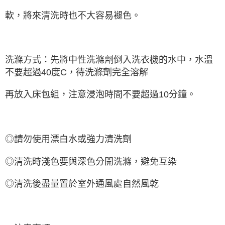
軟，將來清洗時也不大容易褪色。
洗滌方式：先將中性洗滌劑倒入洗衣機的水中，水溫
不要超過40度C，待洗滌劑完全溶解
再放入床包組，注意浸泡時間不要超過10分鐘。
◎請勿使用漂白水或強力清洗劑
◎清洗時淺色要與深色分開洗滌，避免互染
◎清洗後盡量置於室外通風處自然風乾