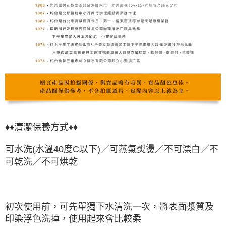
♦♦
清潔保養方式♦♦
可水洗(水溫40度C以下)／可蒸氣熨燙／不可漂白／不
可乾洗／不可烘乾
初次使用前，可先單獨下水清洗一次，將表面漿質及
印染浮色洗掉，使用起來會比較柔