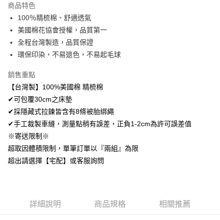
商品特色
Apple Pay
100％精梳棉、舒適透氣
美國棉花協會授權，品質第一
悠遊付
全程台灣製造，品質保證
Google Pay
環保印染，不易退色，不易起毛球
AFTEE先享後付
銷售重點
相關說明
【台灣製】100%美國棉 精梳棉
【關於「AFTEE先享後付」】
✔可包覆30cm之床墊
ATM付款
AFTEE先享後付是「在收到商品之後才付款」的支付方式。 讓您購物簡單
便利好安心！
✔採隱藏式拉鍊皆含有8條被胎綁繩
１．簡單：不需註冊會員、不需綁卡、不需儲值。
✔手工裁製車縫，測量點稍有誤差，正負1-2cm為許可誤差值
運送方式
２．便利：只要手機號碼，簡訊認證，即可結帳。
※寄送限制※
３．安心：先確認商品／服務後，再付款。
全家取貨付款
超取因體積限制，單筆訂單以『兩組』為限
免運費
【「AFTEE先享後付」結帳流程】
超出請選擇【宅配】或客服詢問
１．於結帳方式選擇「AFTEE先享後付」後，將跳轉至「AFTEE先享後付」
付款後全家取貨
結帳頁面，進行簡訊認證並確認金額後，即可完成結帳。
２．訂單成立數日內，您將收到繳費通知簡訊。
免運費
３．收到繳費通知簡訊後14天內，點擊此簡訊中的連結，可透過四大超商／
ATM／網路銀行／等多元方式進行付款，方視為交易完成。
7-11取貨付款
詳細說明
商品規格
相關推薦
※ 請注意：結帳手續完成當下不需立刻繳費，但若您需要取消訂單，請聯絡
每筆NT$60，滿NT$499(含以上)免運費
購買商品的店家。未經商家同意取消之訂單仍視為有效，需透過AFTEE先享