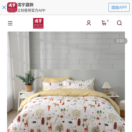
鴻宇寢飾
開啟APP
立刻使用官方APP
0
1
/
10