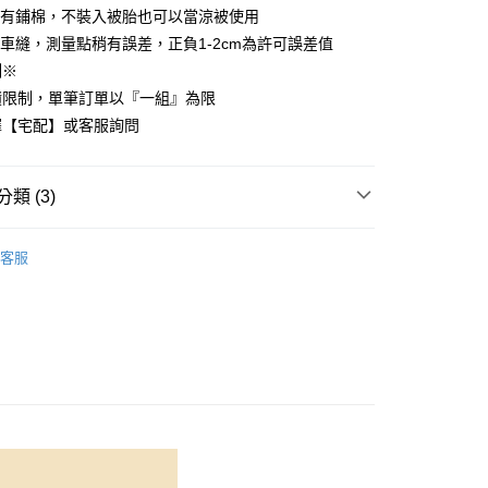
套有鋪棉，不裝入被胎也可以當涼被使用
先享後付是「在收到商品之後才付款」的支付方式。 讓您購物簡單
心！
車縫，測量點稍有誤差，正負1-2cm為許可誤差值
：不需註冊會員、不需綁卡、不需儲值。
制※
：只要手機號碼，簡訊認證，即可結帳。
：先確認商品／服務後，再付款。
積限制，單筆訂單以『一組』為限
付款
擇【宅配】或客服詢問
EE先享後付」結帳流程】
方式選擇「AFTEE先享後付」後，將跳轉至「AFTEE先享後
頁面，進行簡訊認證並確認金額後，即可完成結帳。
家取貨
成立數日內，您將收到繳費通知簡訊。
類 (3)
費通知簡訊後14天內，點擊此簡訊中的連結，可透過四大超商
網路銀行／等多元方式進行付款，方視為交易完成。
COTTON USA
雙人尺寸 150x186cm
：結帳手續完成當下不需立刻繳費，但若您需要取消訂單，請聯
客服
付款
的店家。未經商家同意取消之訂單仍視為有效，需透過AFTEE
國棉床組【8折】
繳納相關費用。
0，滿NT$499(含以上)免運費
150x186cm
否成功請以「AFTEE先享後付 」之結帳頁面顯示為準，若有關於
兩用被床包組
功／繳費後需取消欲退款等相關疑問，請聯繫「AFTEE先享後
1取貨
援中心」
https://netprotections.freshdesk.com/support/home
0，滿NT$499(含以上)免運費
項】
恩沛科技股份有限公司提供之「AFTEE先享後付」服務完成之
依本服務之必要範圍內提供個人資料，並將交易相關給付款項請
00，滿NT$499(含以上)免運費
讓予恩沛科技股份有限公司。
個人資料處理事宜，請瀏覽以下網址：
ee.tw/terms/#terms3