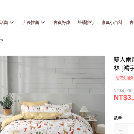
活動
店長推薦
會員好康
熱銷排行
寢具小百科
會
cm
雙人兩
林 [鴻宇
超取免運費
NT$4,000
NT$3,
數量