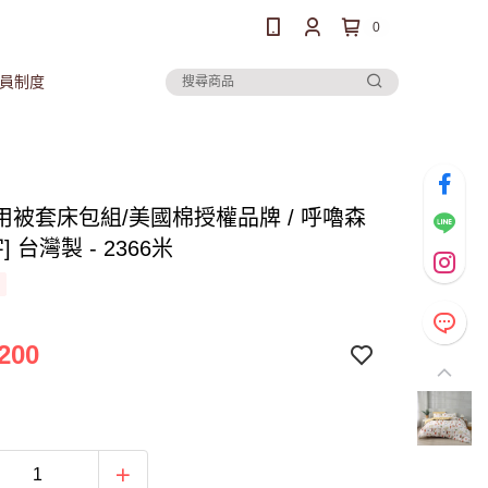
0
員制度
用被套床包組/美國棉授權品牌 / 呼嚕森
] 台灣製 - 2366米
200