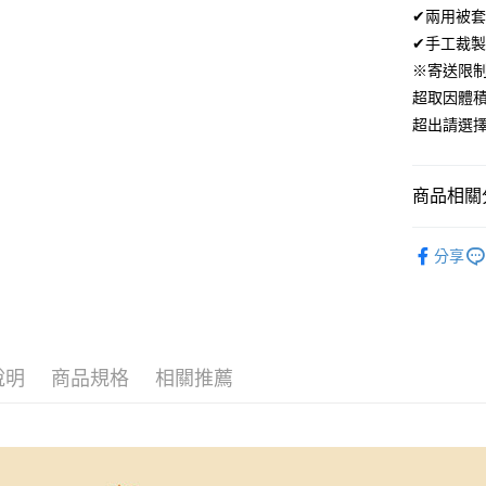
ATM付款
✔兩用被
AFTEE
便利好安
✔手工裁製
１．簡單
※寄送限
２．便利
運送方式
３．安心
超取因體
全家取貨
超出請選
【「AFT
免運費
１．於結帳
付」結帳
付款後全
２．訂單
商品相關分
３．收到繳
免運費
／ATM／
材質｜美國棉
※ 請注意
分享
7-11取貨
絡購買商品
200織美
先享後付
每筆NT$6
尺寸｜雙人 
※ 交易是
是否繳費成
付款後7-1
付客戶支
每筆NT$6
說明
商品規格
相關推薦
【注意事
宅配
１．透過由
交易，需
每筆NT$1
求債權轉
２．關於
離島宅配
https://aft