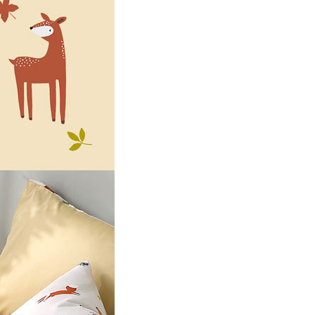
00，滿NT$499(含以上)免運費
年的使用者請事先徵得法定代理人或監護人之同意方可使用
E先享後付」，若未經同意申辦者引起之損失，本公司不負相關責
AFTEE先享後付」時，將依據個別帳號之用戶狀況，依本公司
核予不同之上限額度；若仍有額度不足之情形，本公司將視審查
用戶進行身份認證。
一人註冊多個帳號或使用他人資訊註冊。若發現惡意使用之情
科技股份有限公司將有權停止該用戶之使用額度並採取法律行