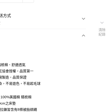
送方式
費
清除
紀錄
次付款
付款
％精梳棉、舒適透氣
花協會授權，品質第一
灣製造，品質保證
染，不易退色，不易起毛球
y
100%美國棉 精梳棉
享後付
0cm之床墊
拉鍊皆含有8條被胎綁繩
FTEE先享後付」】