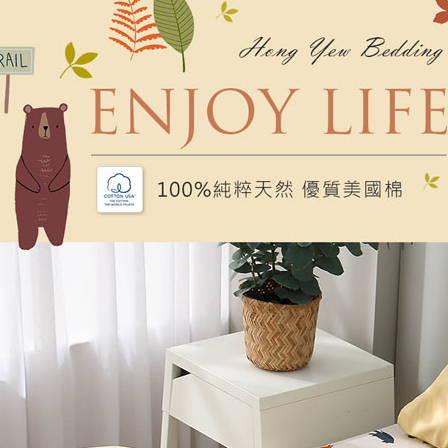
每筆NT$1
３．未成
「AFTE
任。
４．使用「
即時審查
結果請求
５．嚴禁
形，恩沛
動。