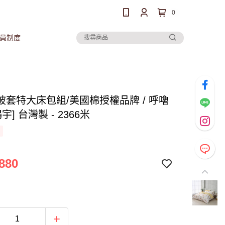
0
員制度
被套特大床包組/美國棉授權品牌 / 呼嚕
宇] 台灣製 - 2366米
880