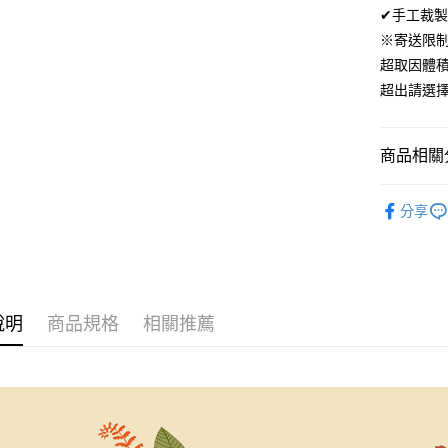
ATM付款
✔手工裁製
AFTEE
便利好安
※寄送限
１．簡單
超取因體
２．便利
運送方式
３．安心
超出請選
全家取貨
【「AFT
免運費
１．於結帳
商品相關分
付」結帳
付款後全
２．訂單
材質｜美國棉
３．收到繳
免運費
分享
／ATM／
200織美
※ 請注意
7-11取貨
絡購買商品
尺寸｜特大 
先享後付
每筆NT$6
※ 交易是
是否繳費成
付款後7-1
付客戶支
說明
商品規格
相關推薦
每筆NT$6
【注意事
宅配
１．透過由
交易，需
每筆NT$1
求債權轉
２．關於
離島宅配
https://aft