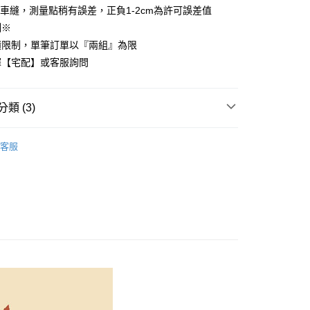
車縫，測量點稍有誤差，正負1-2cm為許可誤差值
先享後付是「在收到商品之後才付款」的支付方式。 讓您購物簡單
心！
制※
：不需註冊會員、不需綁卡、不需儲值。
積限制，單筆訂單以『兩組』為限
：只要手機號碼，簡訊認證，即可結帳。
：先確認商品／服務後，再付款。
擇【宅配】或客服詢問
付款
EE先享後付」結帳流程】
方式選擇「AFTEE先享後付」後，將跳轉至「AFTEE先享後
類 (3)
頁面，進行簡訊認證並確認金額後，即可完成結帳。
家取貨
成立數日內，您將收到繳費通知簡訊。
COTTON USA
特大尺寸 180x210cm
費通知簡訊後14天內，點擊此簡訊中的連結，可透過四大超商
客服
網路銀行／等多元方式進行付款，方視為交易完成。
國棉床組【8折】
：結帳手續完成當下不需立刻繳費，但若您需要取消訂單，請聯
付款
的店家。未經商家同意取消之訂單仍視為有效，需透過AFTEE
180x210cm
薄被套床包組
繳納相關費用。
0，滿NT$499(含以上)免運費
否成功請以「AFTEE先享後付 」之結帳頁面顯示為準，若有關於
功／繳費後需取消欲退款等相關疑問，請聯繫「AFTEE先享後
1取貨
援中心」
https://netprotections.freshdesk.com/support/home
0，滿NT$499(含以上)免運費
項】
恩沛科技股份有限公司提供之「AFTEE先享後付」服務完成之
依本服務之必要範圍內提供個人資料，並將交易相關給付款項請
00，滿NT$499(含以上)免運費
讓予恩沛科技股份有限公司。
個人資料處理事宜，請瀏覽以下網址：
ee.tw/terms/#terms3