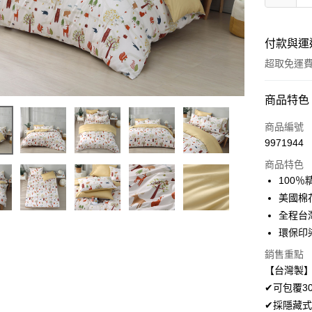
付款與運
超取免運
付款方式
商品特色
信用卡一
商品編號
9971944
超商取貨
商品特色
LINE Pay
100
美國棉
Apple Pay
全程台
悠遊付
環保印
Google Pa
銷售重點
【台灣製】
AFTEE先
✔可包覆3
相關說明
✔採隱藏式
【關於「A