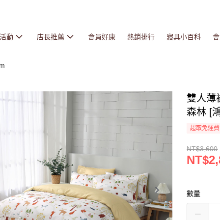
活動
店長推薦
會員好康
熱銷排行
寢具小百科
會
cm
雙人薄
森林 [鴻
超取免運費
NT$3,600
NT$2,
數量